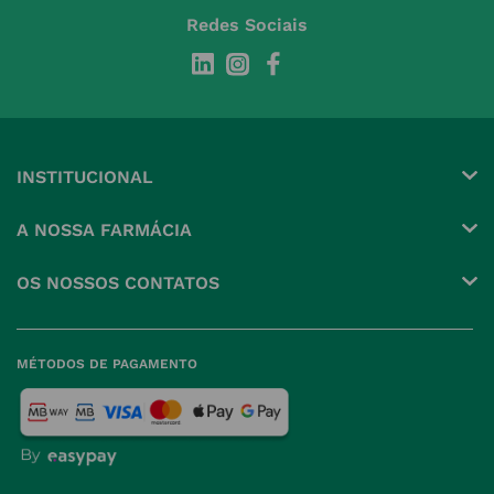
Redes Sociais
INSTITUCIONAL
Conta
A NOSSA FARMÁCIA
Pedidos
Grupo
OS NOSSOS CONTATOS
Produtos Favoritos
Perguntas Frequentes
(+351) 215 885 944 Chamada 
para rede fixa nacional
Termos e Condições
MÉTODOS DE PAGAMENTO
geral@nossafarmacia.pt
Política de Privacidade
Farmácias perto de si
Política de Cookies
Política de Devoluções