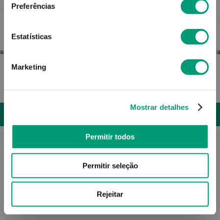
Preferências
CETRIDINE
Estatísticas
sséptico
Cetridine Sol Spray 30ml
Di
Marketing
6
,
81
€
Mostrar detalhes
ADICIONAR
Permitir todos
Permitir seleção
Rejeitar