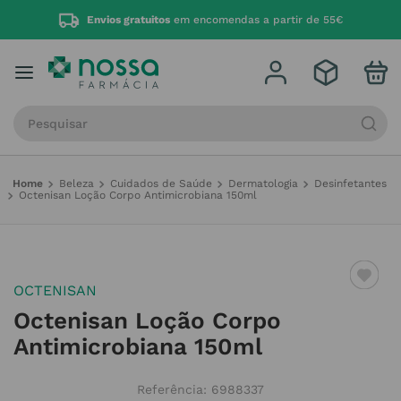
Envios gratuitos
em encomendas a partir de 55€
Procure por produto, marca ou categoria
Beleza
Cuidados de Saúde
Dermatologia
Desinfetantes
Octenisan Loção Corpo Antimicrobiana 150ml
OCTENISAN
Octenisan Loção Corpo
Antimicrobiana 150ml
Referência
:
6988337