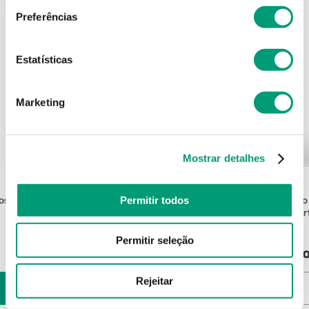
Preferências
Estatísticas
Marketing
Mostrar detalhes
CERAVE
Permitir todos
Bosque
Cerave Higiene Espuma Limpeza 1l
Aveeno 
Iogur
Permitir seleção
22
,
16
€
Pro
Rejeitar
ADICIONAR