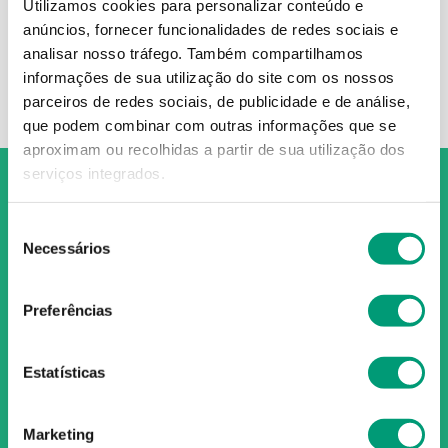
Utilize termos genéricos na
Utilizamos cookies para personalizar conteúdo e
busca.
anúncios, fornecer funcionalidades de redes sociais e
Procure utilizar sinônimos ao
analisar nosso tráfego.
Também compartilhamos
termo desejado.
informações de sua utilização do site com os nossos
parceiros de redes sociais, de publicidade e de análise,
que podem combinar com outras informações que se
aproximam ou recolhidas a partir de sua utilização dos
serviços integrados.
Seleção
Necessários
de
O Grupo Nossa Farmácia é o maior grupo de farmácias em
consentimento
Portugal, conta atualmente com cerca de mais de 350
Preferências
farmácias que partilham os mesmos valores, ideais e
políticas de gestão. O nosso objetivo enquanto grupo é dar
as melhores soluções de compra para os consumidores
Estatísticas
através da nossafarmacia.pt.
Marketing