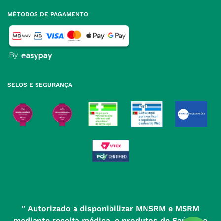
para rede fixa nacional
Termos e Condições
MÉTODOS DE PAGAMENTO
geral@nossafarmacia.pt
Política de Privacidade
Farmácias perto de si
Política de Cookies
Política de Devoluções
SELOS E SEGURANÇA
" Autorizado a disponibilizar MNSRM e MSRM
mediante receita médica, e produtos de Saúde ao