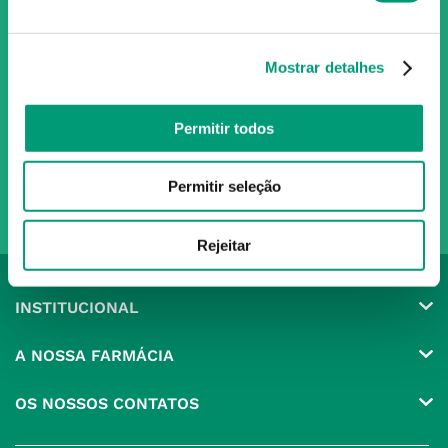
Subscreva para receber ofertas e novidades
exclusivas
Mostrar detalhes
Subscrever
Ao confirmar o registo, aceito receber e-mails com notícias e promoções da
Permitir todos
Nossa Farmácia
Redes Sociais
Permitir seleção
Rejeitar
INSTITUCIONAL
Conta
A NOSSA FARMÁCIA
Pedidos
Grupo
OS NOSSOS CONTATOS
Produtos Favoritos
Perguntas Frequentes
(+351) 215 885 944 Chamada 