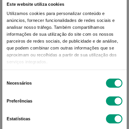
Este website utiliza cookies
15
,
02
€
Utilizamos cookies para personalizar conteúdo e
anúncios, fornecer funcionalidades de redes sociais e
analisar nosso tráfego.
Também compartilhamos
Descrição
informações de sua utilização do site com os nossos
parceiros de redes sociais, de publicidade e de análise,
Quantidade por embalagem
:
400 g
que podem combinar com outras informações que se
aproximam ou recolhidas a partir de sua utilização dos
400 g
serviços integrados.
Adicionar o produto no carrinho não garante a
sua reserva.
Finalize a compra e garanta o seu
Seleção
produto!
Necessários
de
consentimento
Preferências
Simule o prazo e custo de entrega
Estatísticas