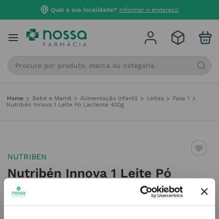
Qual a sua localidade?
Informar o endereço
Procure por produto, marca ou categoria
Bebé e Mamã
Alimentação infantil
Leites
Fase 1
Nutribén Innova 1 Leite Pó Lactente 400g
NUTRIBEN
Nutribén Innova 1 Leite Pó
Lactente 400g
Referência
:
6336818