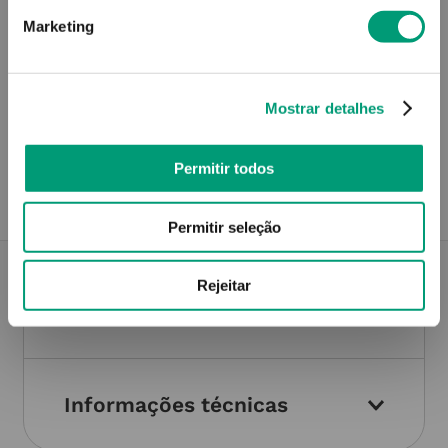
Não sei o meu código postal
Marketing
Mostrar detalhes
Recolha em loja
Compre no site e recolha numa das mais de 120 Farmácias
perto de si.
Permitir todos
Permitir seleção
Rejeitar
Descrição do Produto
Informações técnicas