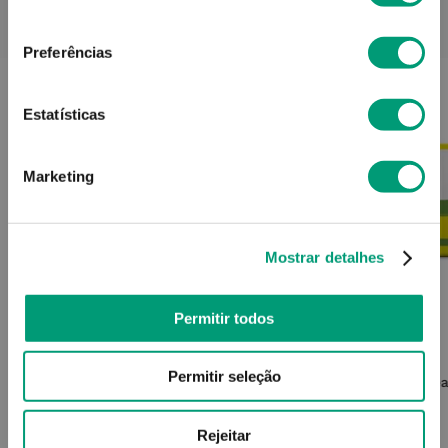
consentimento
PODERÁ TAMBÉM GOSTAR
Preferências
Estatísticas
Marketing
Mostrar detalhes
Permitir todos
ARKOCÁPSULAS
Permitir seleção
Arkocápsulas Cáps Carbo Activ 40
Aquile
Rejeitar