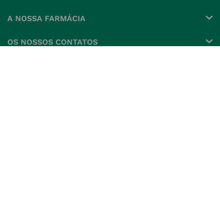
Conta
A NOSSA FARMÁCIA
Pedidos
Grupo
OS NOSSOS CONTATOS
Produtos Favoritos
Perguntas Frequentes
(+351) 215 885 944 Chamada 
para rede fixa nacional
Termos e Condições
MÉTODOS DE PAGAMENTO
geral@nossafarmacia.pt
Política de Privacidade
Farmácias perto de si
Política de Cookies
SELOS E SEGURANÇA
Política de Devoluções