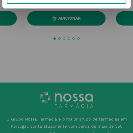
11
,
37
€
ADICIONAR
O Grupo Nossa Farmácia é o maior grupo de farmácias em
Portugal, conta atualmente com cerca de mais de 350