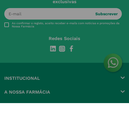
exclusivas
Subscrever
Ao confirmar o registo, aceito receber e-mails com notícias e promoções da
Nossa Farmácia
Redes Sociais
INSTITUCIONAL
Conta
A NOSSA FARMÁCIA
Pedidos
Grupo
OS NOSSOS CONTATOS
Produtos Favoritos
Perguntas Frequentes
(+351) 215 885 944 Chamada 
para rede fixa nacional
Termos e Condições
MÉTODOS DE PAGAMENTO