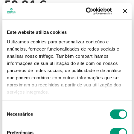
50
,
84
€
Descrição
Medicamento indicado para quem pretende deixar
Este website utiliza cookies
de fumar.
Utilizamos cookies para personalizar conteúdo e
Quantidade por embalagem
:
105
anúncios, fornecer funcionalidades de redes sociais e
analisar nosso tráfego.
Também compartilhamos
105
informações de sua utilização do site com os nossos
parceiros de redes sociais, de publicidade e de análise,
Adicionar o produto no carrinho não garante a
que podem combinar com outras informações que se
sua reserva.
Finalize a compra e garanta o seu
aproximam ou recolhidas a partir de sua utilização dos
produto!
serviços integrados.
Simule o prazo e custo de entrega
Seleção
Necessários
de
consentimento
Preferências