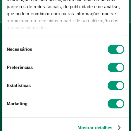
Redes Sociais
parceiros de redes sociais, de publicidade e de análise,
que podem combinar com outras informações que se
aproximam ou recolhidas a partir de sua utilização dos
serviços integrados.
INSTITUCIONAL
Seleção
Conta
Necessários
de
A NOSSA FARMÁCIA
consentimento
Pedidos
Grupo
OS NOSSOS CONTATOS
Preferências
Produtos Favoritos
Perguntas Frequentes
(+351) 215 885 944 Chamada 
para rede fixa nacional
Termos e Condições
Estatísticas
MÉTODOS DE PAGAMENTO
geral@nossafarmacia.pt
Política de Privacidade
Marketing
Farmácias perto de si
Política de Cookies
Política de Devoluções
Mostrar detalhes
SELOS E SEGURANÇA