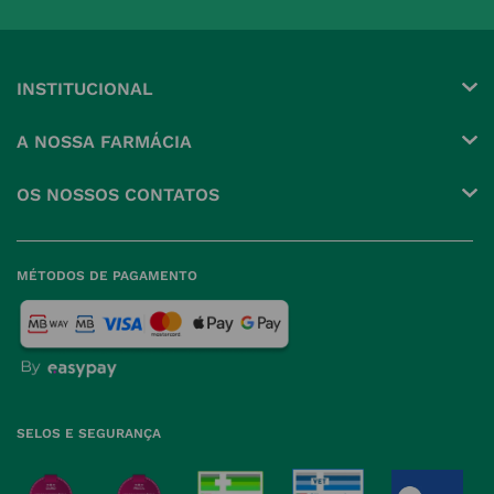
INSTITUCIONAL
Conta
A NOSSA FARMÁCIA
Pedidos
Grupo
OS NOSSOS CONTATOS
Produtos Favoritos
Perguntas Frequentes
(+351) 215 885 944 Chamada 
para rede fixa nacional
Termos e Condições
MÉTODOS DE PAGAMENTO
geral@nossafarmacia.pt
Política de Privacidade
Farmácias perto de si
Política de Cookies
Política de Devoluções
SELOS E SEGURANÇA