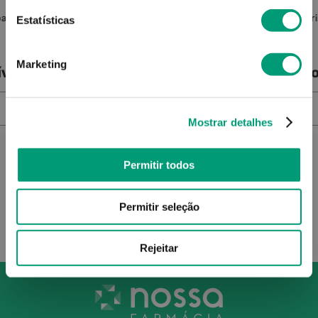
parador
Martiderm The Originals Reg-8
Ur
Estatísticas
Creme Regen Pms 50ml
Marketing
ível
Produto Indisponível
Pro
NOTIFICAR-ME
Mostrar detalhes
Permitir todos
Permitir seleção
Rejeitar