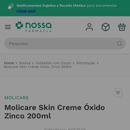
Medicamentos Sujeitos a Receita Médica
para encomendar
clique aqui
Procure por produto, marca ou categoria
Beleza
Cuidados com Corpo
Hidratação
Molicare Skin Creme Óxido Zinco 200ml
MOLICARE
Molicare Skin Creme Óxido
Zinco 200ml
Referência
:
6057646