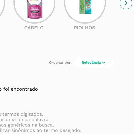
E
CABELO
PIOLHOS
SOL
Relevância
 foi encontrado
s termos digitados.
zar uma única palavra.
mos genéricos na busca.
lizar sinônimos ao termo desejado.