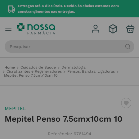
r
Entregas até 4 dias úteis. Devido ás cheias estamos com
constrangimentos nas entregas.
Procure por produto, marca ou categoria
Cuidados de Saúde
Dermatologia
Cicratizantes e Regeneradores
Pensos, Bandas, Ligaduras
Mepitel Penso 7.5cmx10cm 10
MEPITEL
Mepitel Penso 7.5cmx10cm 10
Referência
:
6761494