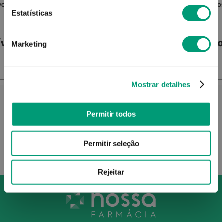
o Silic
Hansaplast Med Adesivo Sensitive
Urgo
Estatísticas
1.25cmx5m
ível
Produto Indisponível
Pro
Marketing
NOTIFICAR-ME
Mostrar detalhes
Permitir todos
Permitir seleção
Rejeitar