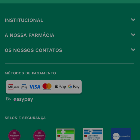
INSTITUCIONAL
Conta
A NOSSA FARMÁCIA
Pedidos
Grupo
OS NOSSOS CONTATOS
Produtos Favoritos
Perguntas Frequentes
(+351) 215 885 944 Chamada 
para rede fixa nacional
Termos e Condições
MÉTODOS DE PAGAMENTO
geral@nossafarmacia.pt
Política de Privacidade
Farmácias perto de si
Política de Cookies
Política de Devoluções
SELOS E SEGURANÇA