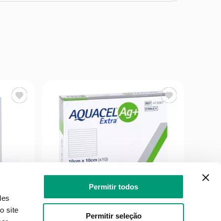
Permitir todos
des
o site
Permitir seleção