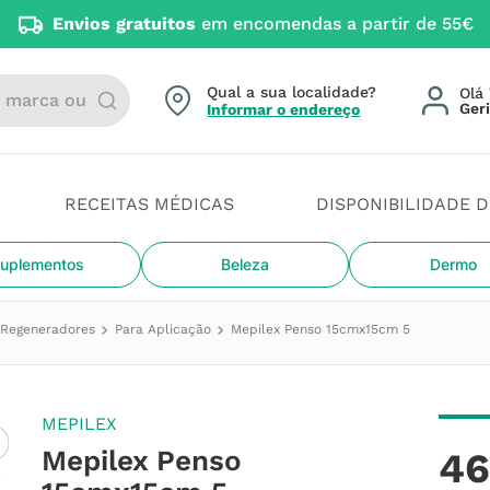
Envios gratuitos
em encomendas a partir de 55€
arca ou categoria
Qual a sua localidade?
Olá 
Informar o endereço
RECEITAS MÉDICAS
DISPONIBILIDADE 
uplementos
Beleza
Dermo
e Regeneradores
Para Aplicação
Mepilex Penso 15cmx15cm 5
MEPILEX
Mepilex Penso
4