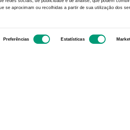
e redes sociais, de publicidade e de análise, que podem combi
MEPILEX
VARIHESIVE
e se aproximam ou recolhidas a partir de sua utilização dos se
ex Penso 15cmx15cm 5
Varihesive Ext Fino 
15cmx15cm 10
46
,
52
€
35
,
38
€
Preferências
Estatísticas
Marke
ADICIONAR
ADICIONAR
Subscreva para receber ofe
aior grupo de farmácias
exclusivas
e com cerca de mais de
s mesmos valores, ideais
 objetivo enquanto grupo
e compra para os