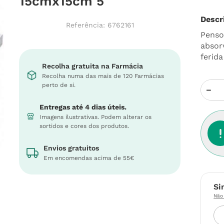
15cmx15cm 5
Descr
Referência
:
6762161
Penso
absor
ferid
Recolha gratuita na Farmácia
Recolha numa das mais de 120 Farmácias
perto de si.
－
Entregas até 4 dias úteis.
Imagens ilustrativas. Podem alterar os
sortidos e cores dos produtos.
Envios gratuitos
Em encomendas acima de 55€
Si
Não 