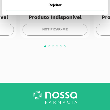
Adesivo Azul 5mx2.5cm
Rejeitar
ível
Produto Indisponível
Pro
NOTIFICAR-ME