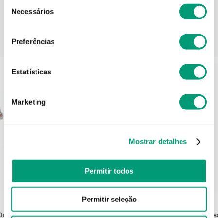
Seleção
Necessários
de
consentimento
PODERÁ TAMBÉM GOSTAR
Preferências
Estatísticas
Marketing
Mostrar detalhes
Permitir todos
HANSAPLAST
Permitir seleção
10cm
Hansaplast Med+ Penso Dedos Auto
Hansa