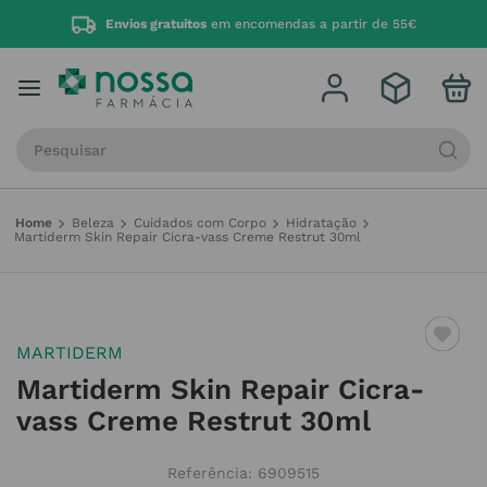
Envios gratuitos
em encomendas a partir de 55€
Procure por produto, marca ou categoria
Beleza
Cuidados com Corpo
Hidratação
Martiderm Skin Repair Cicra-vass Creme Restrut 30ml
MARTIDERM
Martiderm Skin Repair Cicra-
vass Creme Restrut 30ml
Referência
:
6909515