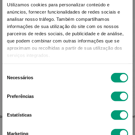
Utilizamos cookies para personalizar conteúdo e
PODERÁ TAMBÉM GOSTAR
anúncios, fornecer funcionalidades de redes sociais e
analisar nosso tráfego.
Também compartilhamos
informações de sua utilização do site com os nossos
parceiros de redes sociais, de publicidade e de análise,
que podem combinar com outras informações que se
aproximam ou recolhidas a partir de sua utilização dos
serviços integrados.
Seleção
Necessários
de
consentimento
Preferências
MUSSVITAL
Estatísticas
or Anti-
Mussvital Dermactive Loção Corporal
Xér
Ps 1000ml
Marketing