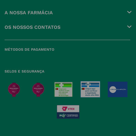
Conta
A NOSSA FARMÁCIA
Pedidos
Grupo
OS NOSSOS CONTATOS
Produtos Favoritos
Perguntas Frequentes
(+351) 215 885 944 Chamada 
para rede fixa nacional
Termos e Condições
MÉTODOS DE PAGAMENTO
geral@nossafarmacia.pt
Política de Privacidade
Farmácias perto de si
Política de Cookies
SELOS E SEGURANÇA
Política de Devoluções