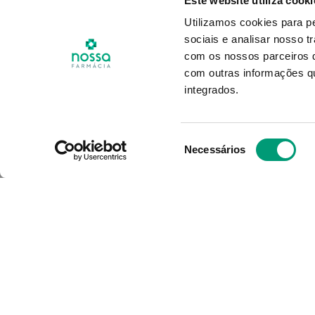
Este website utiliza cooki
LEO PHARMA
Utilizamos cookies para p
sociais e analisar nosso t
ão
Neribase Creme 50g
Ure
Óleo
com os nossos parceiros d
da
com outras informações qu
 2ª
integrados.
Produto Indisponível
Pro
Seleção
Necessários
de
NOTIFICAR-ME
consentimento
O Grupo Nossa Farmácia é o m
em Portugal, conta atualment