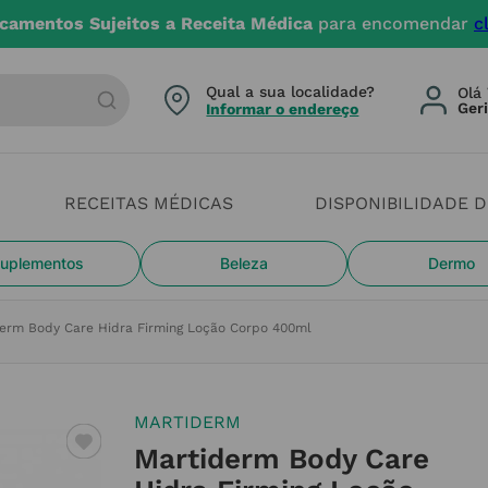
camentos Sujeitos a Receita Médica
para encomendar
c
arca ou categoria
Qual a sua localidade?
Olá 
Informar o endereço
RECEITAS MÉDICAS
DISPONIBILIDADE 
uplementos
Beleza
Dermo
erm Body Care Hidra Firming Loção Corpo 400ml
MARTIDERM
Martiderm Body Care