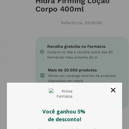
Hidra Firming Loção
Corpo 400ml
Referência
:
6928085
Recolha gratuita na Farmácia
Compre no site e recolha numa das 60
Farmácias mais próxima de si.
Mais de 20.000 produtos
Temos um catalogo enorme de produtos
disponíveis em stock.
Envios gratuitos
em compras acima de 45€