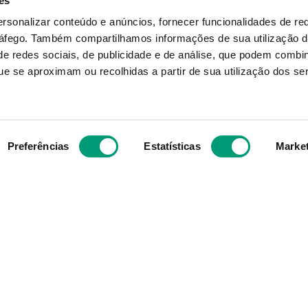
es
ISDIN
NEUTROGENA
ersonalizar conteúdo e anúncios, fornecer funcionalidades de re
ráfego.
Também compartilhamos informações de sua utilização d
adin Loção Spray&Go
Neutrogena Hidrata
Hidrat 200ml
Profunda Promo Duo 
e redes sociais, de publicidade e de análise, que podem combi
Hidrat Profunda Ps 2
e se aproximam ou recolhidas a partir de sua utilização dos se
C/ Desc 60% 2ª Emba
duto Indisponível
Produto Indispon
Preferências
Estatísticas
Marke
NOTIFICAR-ME
NOTIFICAR-ME
Subscreva para receber ofe
aior grupo de farmácias
exclusivas
e com cerca de mais de