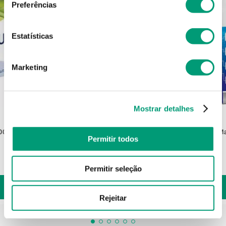
Preferências
Estatísticas
Marketing
Mostrar detalhes
MAGNESIO-FOS
00mg 30
Magnésio Fos Comp Revest 30
Ma
Permitir todos
15
,
65
€
Permitir seleção
ADICIONAR
Rejeitar