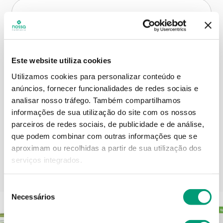
Descrição do Produto
Este website utiliza cookies
Contra-indicações
Utilizamos cookies para personalizar conteúdo e
anúncios, fornecer funcionalidades de redes sociais e
analisar nosso tráfego.
Também compartilhamos
Informações técnicas
informações de sua utilização do site com os nossos
parceiros de redes sociais, de publicidade e de análise,
que podem combinar com outras informações que se
aproximam ou recolhidas a partir de sua utilização dos
serviços integrados.
PODERÁ TAMBÉM GOSTAR
Seleção
Necessários
de
consentimento