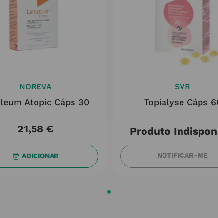
NOREVA
SVR
oleum Atopic Cáps 30
Topialyse Cáps 6
21
,
58
€
Produto Indispon
NOTIFICAR-ME
ADICIONAR