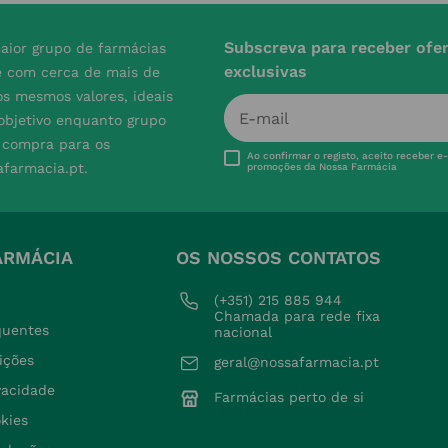
Subscreva para receber ofe
aior grupo de farmácias
exclusivas
e com cerca de mais de
s mesmos valores, ideais
 objetivo enquanto grupo
e compra para os
Ao confirmar o registo, aceito receber e
afarmacia.pt.
promoções da Nossa Farmácia
ARMÁCIA
OS NOSSOS CONTATOS
(+351) 215 885 944 
Chamada para rede fixa 
quentes
nacional
ições
geral@nossafarmacia.pt
ivacidade
Farmácias perto de si
okies