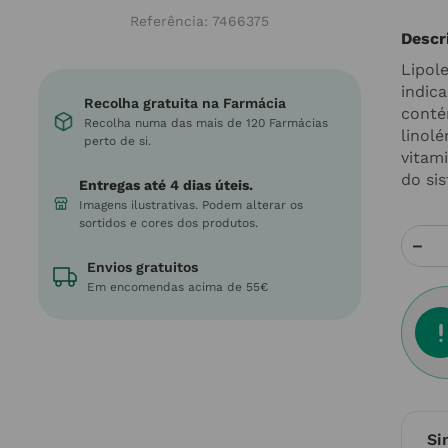
Referência
:
7466375
Descr
Lipol
indic
Recolha gratuita na Farmácia
conté
Recolha numa das mais de 120 Farmácias
linolé
perto de si.
vitam
do sis
Entregas até 4 dias úteis.
Imagens ilustrativas. Podem alterar os
sortidos e cores dos produtos.
－
Envios gratuitos
Em encomendas acima de 55€
Si