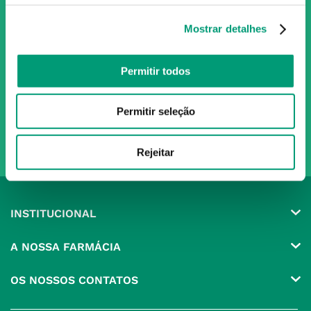
Subscreva para receber ofertas e novidades
exclusivas
Mostrar detalhes
Subscrever
Permitir todos
Ao confirmar o registo, aceito receber e-mails com notícias e promoções da
Nossa Farmácia
Permitir seleção
Redes Sociais
Rejeitar
INSTITUCIONAL
Conta
A NOSSA FARMÁCIA
Pedidos
Grupo
OS NOSSOS CONTATOS
Produtos Favoritos
Perguntas Frequentes
(+351) 215 885 944 Chamada 