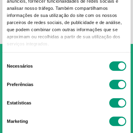
Utilize termos genéricos na
anúncios, fornecer funcionalidades de redes sociais e
busca.
analisar nosso tráfego.
Também compartilhamos
Procure utilizar sinônimos ao
informações de sua utilização do site com os nossos
termo desejado.
parceiros de redes sociais, de publicidade e de análise,
que podem combinar com outras informações que se
aproximam ou recolhidas a partir de sua utilização dos
serviços integrados.
Seleção
Necessários
de
consentimento
O Grupo Nossa Farmácia é o maior grupo de farmácias em
Preferências
Portugal, conta atualmente com cerca de mais de 350
farmácias que partilham os mesmos valores, ideais e
políticas de gestão. O nosso objetivo enquanto grupo é dar
Estatísticas
as melhores soluções de compra para os consumidores
através da nossafarmacia.pt.
Marketing