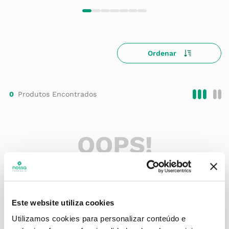
0
OOPS!
Nenhum produto foi encontrado
O que eu faço?
Este website utiliza cookies
Verifique os termos digitados.
Utilizamos cookies para personalizar conteúdo e
Tente utilizar uma única palavra.