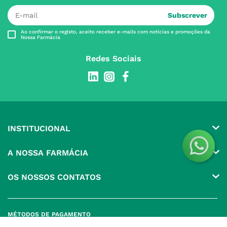
Subscrever
Ao confirmar o registo, aceito receber e-mails com notícias e promoções da
Nossa Farmácia
Redes Sociais
INSTITUCIONAL
Conta
A NOSSA FARMÁCIA
Pedidos
Grupo
OS NOSSOS CONTATOS
Produtos Favoritos
Perguntas Frequentes
(+351) 215 885 944 Chamada 
para rede fixa nacional
Termos e Condições
MÉTODOS DE PAGAMENTO
geral@nossafarmacia.pt
Política de Privacidade