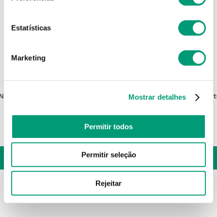
Estatísticas
Marketing
PEETH
 N5
Peeth Ligaduras Ligadura Super
Fut
Mostrar detalhes
Elástica 4mx6cm
Permitir todos
3
,
80
€
Permitir seleção
ADICIONAR
Rejeitar