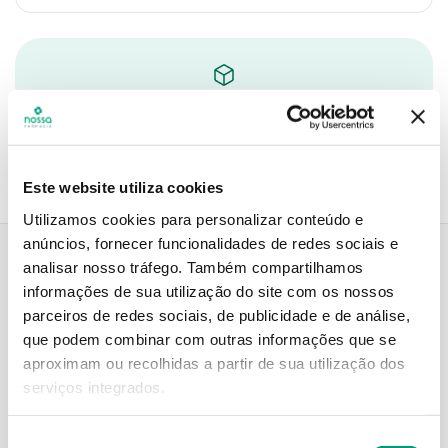
Recolha em loja
Compre no site e recolha numa das mais de 120 Farmácias
perto de si.
Este website utiliza cookies
Utilizamos cookies para personalizar conteúdo e
anúncios, fornecer funcionalidades de redes sociais e
analisar nosso tráfego.
Também compartilhamos
informações de sua utilização do site com os nossos
Descrição do Produto
parceiros de redes sociais, de publicidade e de análise,
que podem combinar com outras informações que se
aproximam ou recolhidas a partir de sua utilização dos
Informações técnicas
serviços integrados.
Seleção