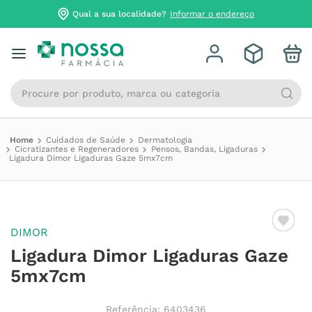
Qual a sua localidade?
Informar o endereço
Procure por produto, marca ou categoria
Cuidados de Saúde
Dermatologia
Cicratizantes e Regeneradores
Pensos, Bandas, Ligaduras
Ligadura Dimor Ligaduras Gaze 5mx7cm
DIMOR
Ligadura Dimor Ligaduras Gaze
5mx7cm
Referência
:
6403436