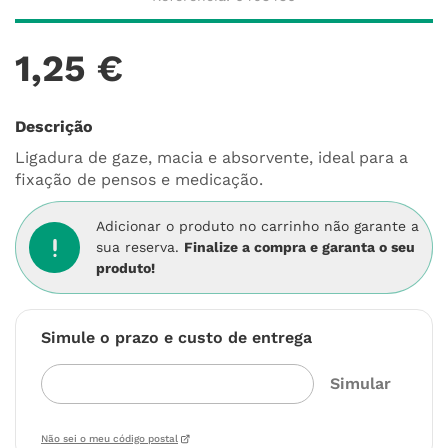
1
,
25
€
Descrição
Ligadura de gaze, macia e absorvente, ideal para a
fixação de pensos e medicação.
Adicionar o produto no carrinho não garante a
sua reserva.
Finalize a compra e garanta o seu
produto!
Simule o prazo e custo de entrega
Não sei o meu código postal