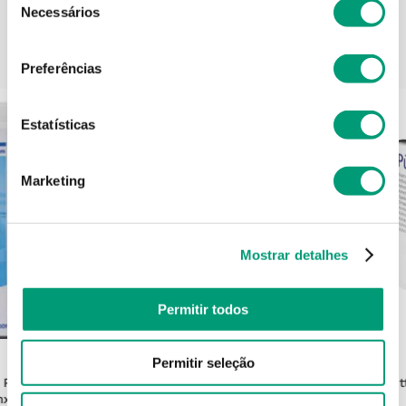
Necessários
de
consentimento
PODERÁ TAMBÉM GOSTAR
Preferências
Estatísticas
Marketing
Mostrar detalhes
Permitir todos
LEUKOMED
Permitir seleção
 Pensos
Leukomed T Plus Penso Absorvente
Put
mmx79mm
Transparente 5cmx7.2cm 5