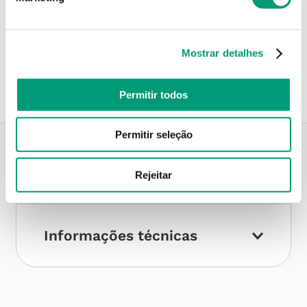
Recolha em loja
Compre no site e recolha numa das mais de 120 Farmácias
Mostrar detalhes
perto de si.
Permitir todos
Permitir seleção
Descrição do Produto
Rejeitar
Informações técnicas