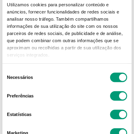
Utilizamos cookies para personalizar conteúdo e
anúncios, fornecer funcionalidades de redes sociais e
2
,
87
€
analisar nosso tráfego.
Também compartilhamos
informações de sua utilização do site com os nossos
parceiros de redes sociais, de publicidade e de análise,
Descrição
que podem combinar com outras informações que se
aproximam ou recolhidas a partir de sua utilização dos
Adicionar o produto no carrinho não garante a
serviços integrados.
sua reserva.
Finalize a compra e garanta o seu
produto!
Seleção
Necessários
de
consentimento
Simule o prazo e custo de entrega
Preferências
Estatísticas
Não sei o meu código postal
Marketing