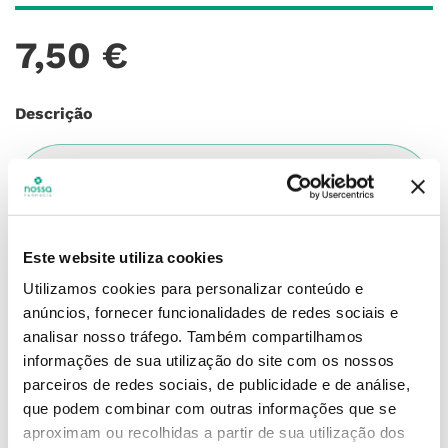
7
,
50
€
Descrição
Adicionar o produto no carrinho não garante a
sua reserva.
Finalize a compra e garanta o seu
produto!
Este website utiliza cookies
Simule o prazo e custo de entrega
Utilizamos cookies para personalizar conteúdo e
anúncios, fornecer funcionalidades de redes sociais e
analisar nosso tráfego.
Também compartilhamos
informações de sua utilização do site com os nossos
parceiros de redes sociais, de publicidade e de análise,
Não sei o meu código postal
que podem combinar com outras informações que se
aproximam ou recolhidas a partir de sua utilização dos