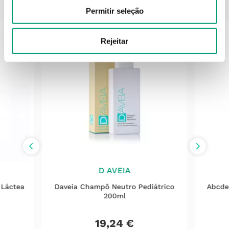
PODERÁ TAMBÉM GOSTAR
Permitir seleção
Rejeitar
D AVEIA
 Láctea
Daveia Champô Neutro Pediátrico
Abcde
200ml
19
,
24
€