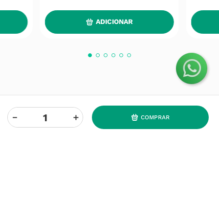
ADICIONAR
－
＋
COMPRAR
O Grupo Nossa Farmácia é o maior grupo de farmácias em
Portugal, conta atualmente com cerca de mais de 350
farmácias que partilham os mesmos valores, ideais e