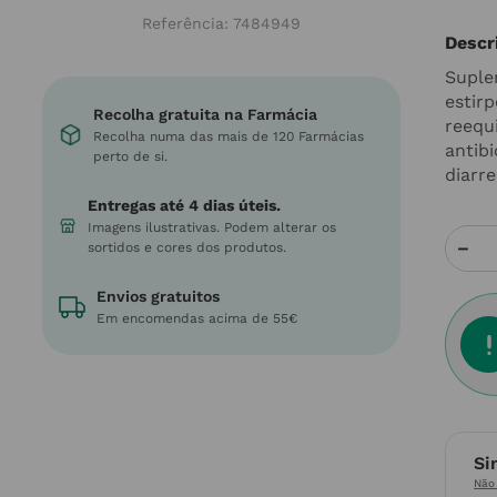
Referência
:
7484949
Descr
Suple
estirp
Recolha gratuita na Farmácia
reequ
Recolha numa das mais de 120 Farmácias
antib
perto de si.
diarre
Entregas até 4 dias úteis.
Imagens ilustrativas. Podem alterar os
－
sortidos e cores dos produtos.
Envios gratuitos
Em encomendas acima de 55€
Si
Não 