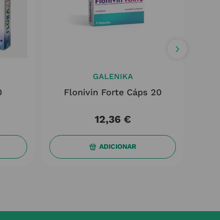
GALENIKA
0
Flonivin Forte Cáps 20
Bio
12
,
36
€
ADICIONAR