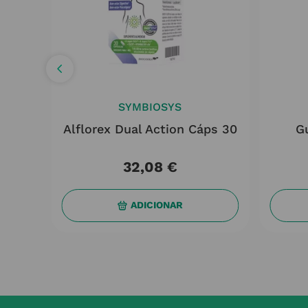
SYMBIOSYS
 Day
Alflorex Dual Action Cáps 30
G
32
,
08
€
ADICIONAR