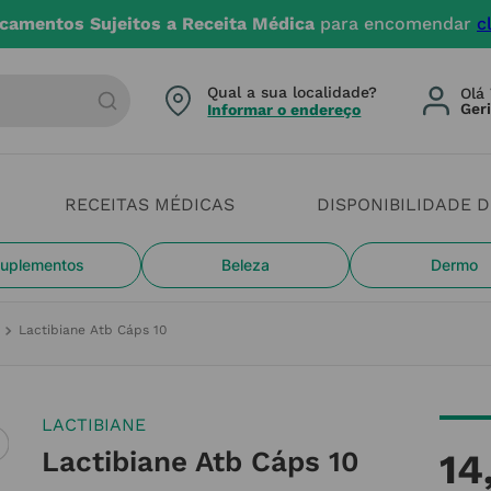
camentos Sujeitos a Receita Médica
para encomendar
c
arca ou categoria
Qual a sua localidade?
Olá 
Informar o endereço
RECEITAS MÉDICAS
DISPONIBILIDADE 
uplementos
Beleza
Dermo
Lactibiane Atb Cáps 10
LACTIBIANE
Lactibiane Atb Cáps 10
14