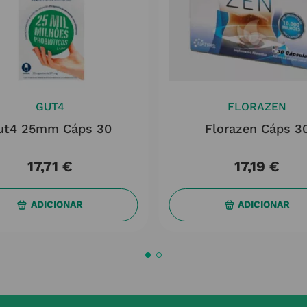
GUT4
FLORAZEN
ut4 25mm Cáps 30
Florazen Cáps 3
17
,
71
€
17
,
19
€
ADICIONAR
ADICIONAR