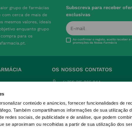
Subscreva para receber ofe
aior grupo de farmácias
exclusivas
e com cerca de mais de
s mesmos valores, ideais
 objetivo enquanto grupo
e compra para os
Ao confirmar o registo, aceito receber e
afarmacia.pt.
promoções da Nossa Farmácia
ARMÁCIA
OS NOSSOS CONTATOS
(+351) 215 885 944 
Chamada para rede fixa 
quentes
nacional
es
ições
geral@nossafarmacia.pt
ersonalizar conteúdo e anúncios, fornecer funcionalidades de re
ivacidade
ráfego.
Também compartilhamos informações de sua utilização d
Farmácias perto de si
e redes sociais, de publicidade e de análise, que podem combi
okies
e se aproximam ou recolhidas a partir de sua utilização dos se
voluções