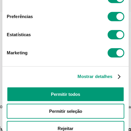
PODERÁ TAMBÉM GOSTAR
consentimento
Preferências
Estatísticas
Marketing
Mostrar detalhes
Permitir todos
FOAMIE
200ml
Foamie Condicionador Sólido Cabelo
Phytol
Permitir seleção
Danificado Youre Adorabowl 80g
ível
Produto Indisponível
Pro
Rejeitar