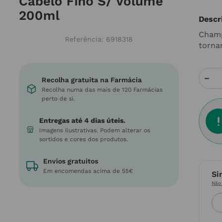
Cabelo Fino S/ Volume
200ml
Descr
Champ
Referência
:
6918318
torna
－
Recolha gratuita na Farmácia
Recolha numa das mais de 120 Farmácias
perto de si.
Entregas até 4 dias úteis.
Imagens ilustrativas. Podem alterar os
sortidos e cores dos produtos.
Envios gratuitos
Em encomendas acima de 55€
Si
Não 