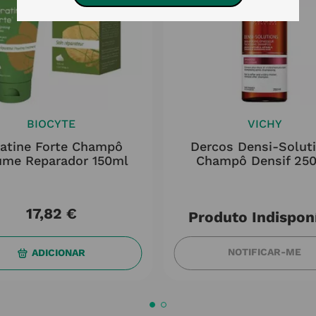
BIOCYTE
VICHY
ratine Forte Champô
Dercos Densi-Solut
ume Reparador 150ml
Champô Densif 25
17
,
82
€
Produto Indispon
NOTIFICAR-ME
ADICIONAR