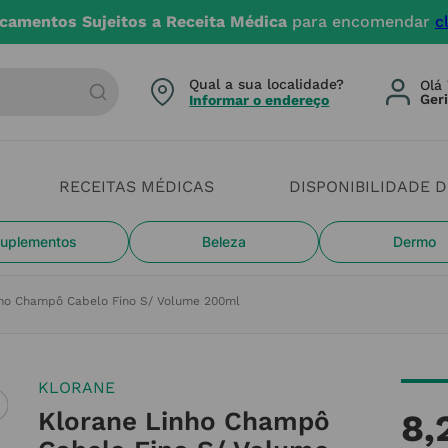
Entregas até 4 dias útei
arca ou categoria
Qual a sua localidade?
Olá 
Informar o endereço
RECEITAS MÉDICAS
DISPONIBILIDADE 
uplementos
Beleza
Dermo
nho Champô Cabelo Fino S/ Volume 200ml
KLORANE
Klorane Linho Champô
8
,