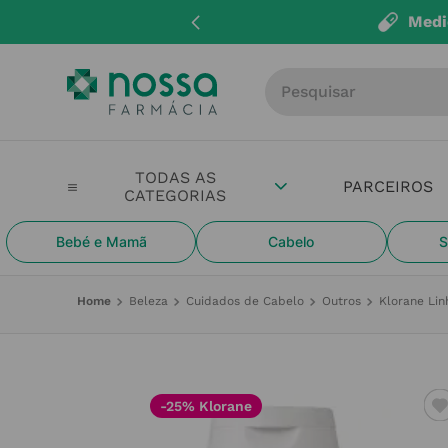
eita Médica
para encomendar
clique aqui
Procure por produto, m
PARCEIROS
Bebé e Mamã
Cabelo
S
Beleza
Cuidados de Cabelo
Outros
Klorane Li
-25% Klorane