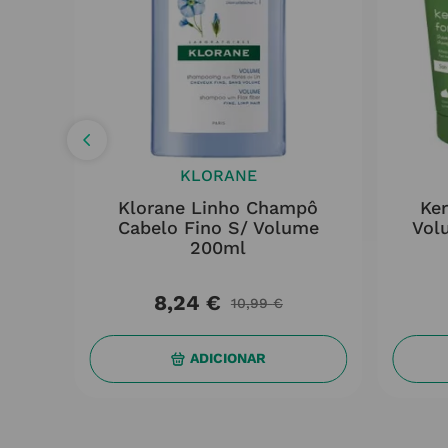
KLORANE
rtif
Klorane Linho Champô
Ke
Cabelo Fino S/ Volume
Vol
200ml
8
,
24
€
10
,
99
€
ADICIONAR