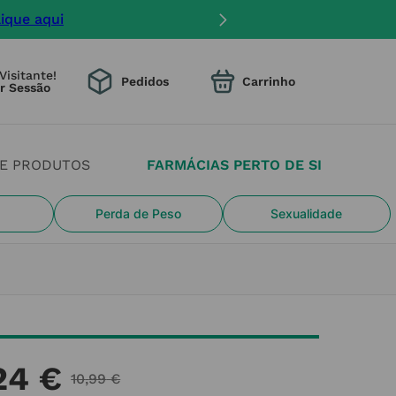
s. Devido aos cheias estamos com constrangimento na en
Visitante!
Pedidos
DE PRODUTOS
FARMÁCIAS PERTO DE SI
Perda de Peso
Sexualidade
24
€
10
,
99
€