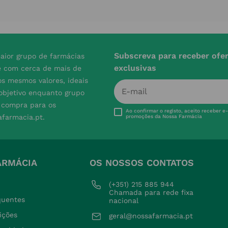
Subscreva para receber ofe
aior grupo de farmácias
exclusivas
e com cerca de mais de
s mesmos valores, ideais
 objetivo enquanto grupo
e compra para os
Ao confirmar o registo, aceito receber e
afarmacia.pt.
promoções da Nossa Farmácia
ARMÁCIA
OS NOSSOS CONTATOS
(+351) 215 885 944 
Chamada para rede fixa 
quentes
nacional
ições
geral@nossafarmacia.pt