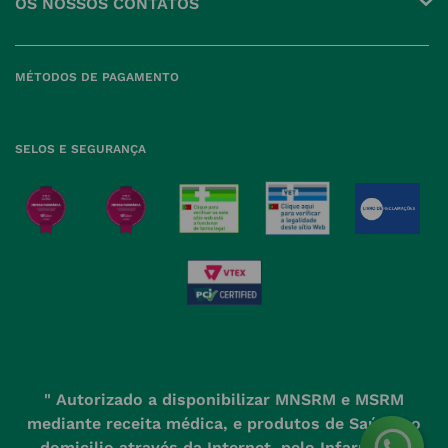
OS NOSSOS CONTATOS
Produtos Favoritos
Perguntas Frequentes
(+351) 215 885 944 Chamada 
para rede fixa nacional
Termos e Condições
MÉTODOS DE PAGAMENTO
geral@nossafarmacia.pt
Política de Privacidade
Farmácias perto de si
Política de Cookies
SELOS E SEGURANÇA
Política de Devoluções
" Autorizado a disponibilizar MNSRM e MSRM
mediante receita médica, e produtos de Saúde ao
domicilio através da Internet, pelo Infarmed. "