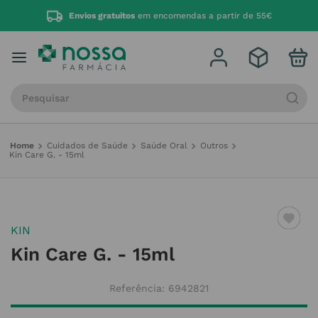
Envios gratuitos
em encomendas a partir de 55€
Procure por produto, marca ou categoria
Cuidados de Saúde
Saúde Oral
Outros
Kin Care G. - 15ml
KIN
Kin Care G. - 15ml
Referência
:
6942821