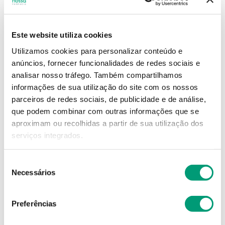
16
,
49
€
Este website utiliza cookies
Utilizamos cookies para personalizar conteúdo e
Descrição
anúncios, fornecer funcionalidades de redes sociais e
analisar nosso tráfego.
Também compartilhamos
Adicionar o produto no carrinho não garante a
informações de sua utilização do site com os nossos
sua reserva.
Finalize a compra e garanta o seu
parceiros de redes sociais, de publicidade e de análise,
produto!
que podem combinar com outras informações que se
aproximam ou recolhidas a partir de sua utilização dos
serviços integrados.
Simule o prazo e custo de entrega
Seleção
Necessários
de
consentimento
Não sei o meu código postal
Preferências