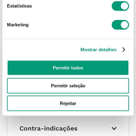
Estatísticas
Recolha em loja
Compre no site e recolha numa das mais de 120 Farmácias
perto de si.
Marketing
Mostrar detalhes
Permitir todos
Descrição do Produto
Permitir seleção
Modo de utilização
Rejeitar
Contra-indicações