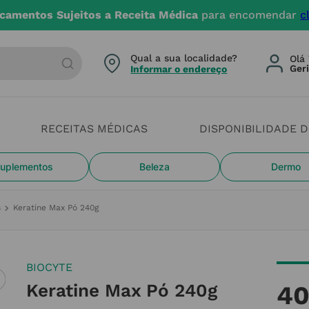
camentos Sujeitos a Receita Médica
para encomendar
c
arca ou categoria
Qual a sua localidade?
Olá 
Informar o endereço
RECEITAS MÉDICAS
DISPONIBILIDADE 
uplementos
Beleza
Dermo
s
Keratine Max Pó 240g
BIOCYTE
Keratine Max Pó 240g
4