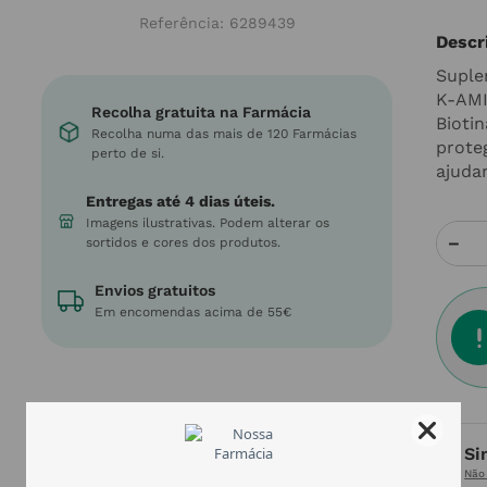
Referência
:
6289439
Descr
Suple
K-AMI
Recolha gratuita na Farmácia
Bioti
Recolha numa das mais de 120 Farmácias
prote
perto de si.
ajuda
Entregas até 4 dias úteis.
Imagens ilustrativas. Podem alterar os
－
sortidos e cores dos produtos.
Envios gratuitos
Em encomendas acima de 55€
Si
Não 