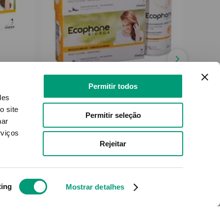
A
BIORGA
Permitir todos
60
Ecophane Cpr 2 60+sh
Bioc
des
200ml
o site
Permitir seleção
nar
rviços
Produto Indisponível
Rejeitar
NOTIFICAR-ME
ting
Mostrar detalhes