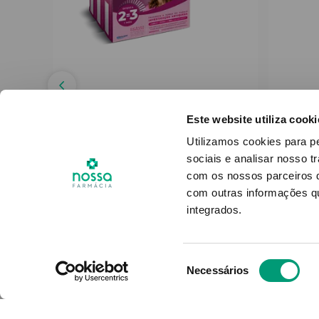
BIOSCALIN
Este website utiliza cooki
ty
Bioscalin Tricoage 50+ -
Hexa
Utilizamos cookies para p
271g
Boiron Promo Trio Comp
sociais e analisar nosso t
3x30 + Oferta 3ª Embalagem
com os nossos parceiros d
com outras informações qu
53
,
23
€
integrados.
ADICIONAR
Seleção
Necessários
de
consentimento