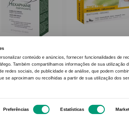
NOREVA
BAILLEUL-BIORG
es
phane Comp Fortif 60
Ecophane Comp 
ersonalizar conteúdo e anúncios, fornecer funcionalidades de re
ráfego.
Também compartilhamos informações de sua utilização d
e redes sociais, de publicidade e de análise, que podem combi
e se aproximam ou recolhidas a partir de sua utilização dos se
22
,
38
€
30
,
16
€
ADICIONAR
ADICIONAR
Preferências
Estatísticas
Marke