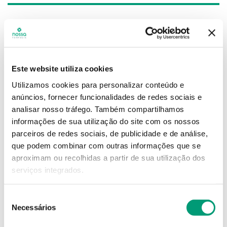
13
,
89
€
Descrição
Este website utiliza cookies
Kerapil® favorece a eliminação de rugosidades e
áreas ásperas da pele. Graças ao lactato de amónio
Utilizamos cookies para personalizar conteúdo e
presente na sua composição, este cuidado dermo-
anúncios, fornecer funcionalidades de redes sociais e
regulador limita a formação de pêlos encravados,
analisar nosso tráfego.
Também compartilhamos
além de regular a espessura cutânea. Esfolia a pele
informações de sua utilização do site com os nossos
com su...
Ver mais
parceiros de redes sociais, de publicidade e de análise,
que podem combinar com outras informações que se
Adicionar o produto no carrinho não garante a
aproximam ou recolhidas a partir de sua utilização dos
sua reserva.
Finalize a compra e garanta o seu
serviços integrados.
produto!
Seleção
Necessários
Simule o prazo e custo de entrega
de
consentimento