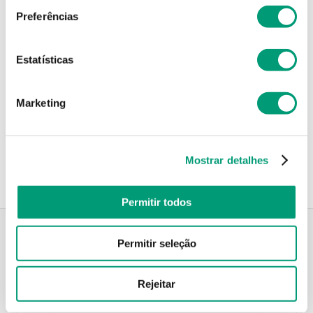
Preferências
Não sei o meu código postal
Estatísticas
Marketing
Recolha em loja
Compre no site e recolha numa das mais de 120 Farmácias
perto de si.
Mostrar detalhes
Permitir todos
Permitir seleção
Descrição do Produto
Rejeitar