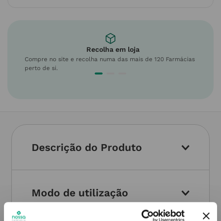
Recolha em loja
Compre no site e recolha numa das mais de 120 Farmácias
perto de si.
Descrição do Produto
Modo de utilização