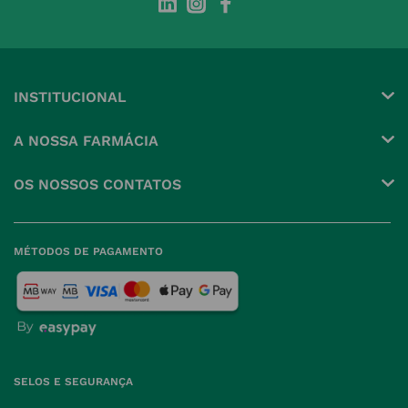
INSTITUCIONAL
Conta
A NOSSA FARMÁCIA
Pedidos
Grupo
OS NOSSOS CONTATOS
Produtos Favoritos
Perguntas Frequentes
(+351) 215 885 944 Chamada 
para rede fixa nacional
Termos e Condições
MÉTODOS DE PAGAMENTO
geral@nossafarmacia.pt
Política de Privacidade
Farmácias perto de si
Política de Cookies
Política de Devoluções
SELOS E SEGURANÇA