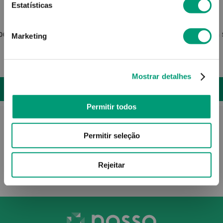
Estatísticas
ELUDRIL
500ml
Eludril Gums Colutório 500ml
Gum S
Marketing
11
,
55
€
Mostrar detalhes
ADICIONAR
Permitir todos
Permitir seleção
Rejeitar