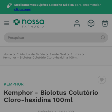
Medicamentos Sujeitos a Receita Médica
para encomendar
clique aqui
Procure por produto, marca ou categoria
Cuidados de Saúde
Saúde Oral
Elixires
Kemphor - Biolotus Colutório Cloro-hexidina 100ml
KEMPHOR
Kemphor - Biolotus Colutório
Cloro-hexidina 100ml
Referência
:
6044339