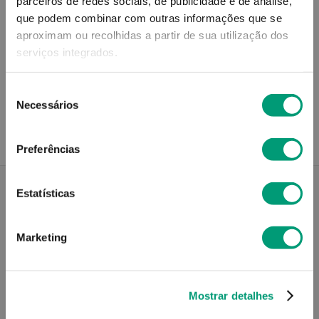
parceiros de redes sociais, de publicidade e de análise,
que podem combinar com outras informações que se
aproximam ou recolhidas a partir de sua utilização dos
serviços integrados.
Recolha em loja
Seleção
Compre no site e recolha numa das mais de 120 Farmácias
perto de si.
Necessários
de
consentimento
Preferências
Estatísticas
Descrição do Produto
Marketing
Informações técnicas
Mostrar detalhes