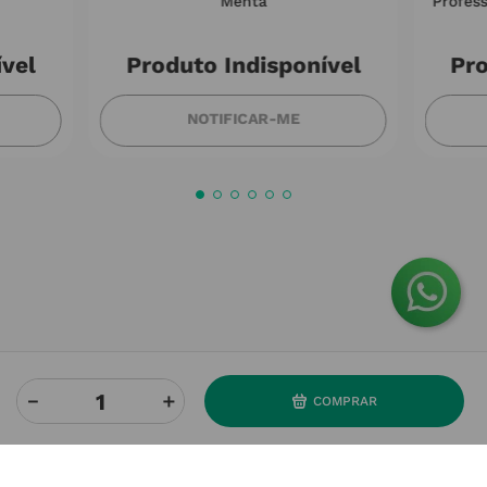
Menta
Profes
ível
Produto Indisponível
Pro
NOTIFICAR-ME
－
＋
COMPRAR