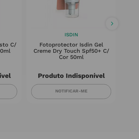
ISDIN
sto C/
Fotoprotector Isdin Gel
Id
50ml
Creme Dry Touch Spf50+ C/
Cor 50ml
ível
Produto Indisponível
NOTIFICAR-ME