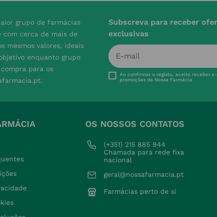
Subscreva para receber ofe
aior grupo de farmácias
exclusivas
e com cerca de mais de
s mesmos valores, ideais
 objetivo enquanto grupo
e compra para os
Ao confirmar o registo, aceito receber e
afarmacia.pt.
promoções da Nossa Farmácia
ARMÁCIA
OS NOSSOS CONTATOS
(+351) 215 885 944 
Chamada para rede fixa 
quentes
nacional
ições
geral@nossafarmacia.pt
ivacidade
Farmácias perto de si
okies
voluções