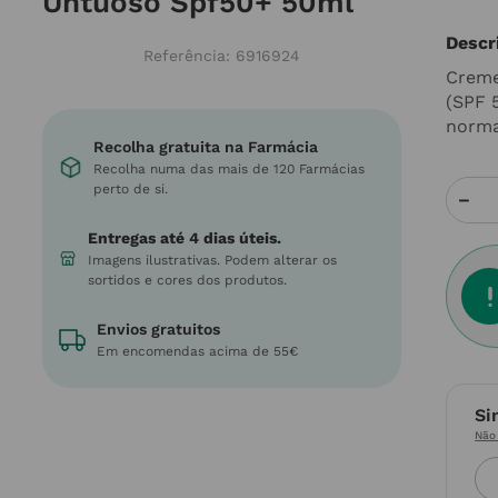
Untuoso Spf50+ 50ml
Descr
Referência
:
6916924
Creme
(SPF 5
norma
Recolha gratuita na Farmácia
Recolha numa das mais de 120 Farmácias
perto de si.
－
Entregas até 4 dias úteis.
Imagens ilustrativas. Podem alterar os
sortidos e cores dos produtos.
Envios gratuitos
Em encomendas acima de 55€
Si
Não 