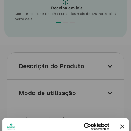
Recolha em loja
Compre no site e recolha numa das mais de 120 Farmácias
perto de si.
Descrição do Produto
Modo de utilização
Informações técnicas