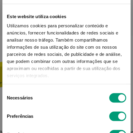
Este website utiliza cookies
PODERÁ TAMBÉM GOSTAR
Utilizamos cookies para personalizar conteúdo e
anúncios, fornecer funcionalidades de redes sociais e
analisar nosso tráfego.
Também compartilhamos
informações de sua utilização do site com os nossos
parceiros de redes sociais, de publicidade e de análise,
que podem combinar com outras informações que se
aproximam ou recolhidas a partir de sua utilização dos
serviços integrados.
Seleção
Necessários
de
consentimento
Preferências
FISIOCREM
 Mg/g
Fisiocrem Active Ice Spray 150ml
Nexcar