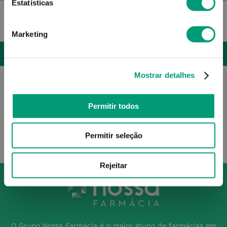
Estatísticas
15
,
02
€
Marketing
ADICIONAR
Mostrar detalhes
Permitir todos
Permitir seleção
Rejeitar
O Grupo Nossa Farmácia é o maior grupo de farmácias em