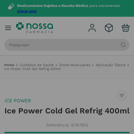
Medicamentos Sujeitos a Receita Médica
para encomendar
clique aqui
Procure por produto, marca ou categoria
Cuidados de Saúde
Dores Musculares
Aplicação Tópica
Ice Power Cold Gel Refrig 400ml
ICE POWER
Ice Power Cold Gel Refrig 400ml
Referência
:
6767913