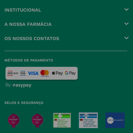
INSTITUCIONAL
Conta
A NOSSA FARMÁCIA
Pedidos
Grupo
OS NOSSOS CONTATOS
Produtos Favoritos
Perguntas Frequentes
(+351) 215 885 944 Chamada 
para rede fixa nacional
Termos e Condições
MÉTODOS DE PAGAMENTO
geral@nossafarmacia.pt
Política de Privacidade
Farmácias perto de si
Política de Cookies
Política de Devoluções
SELOS E SEGURANÇA