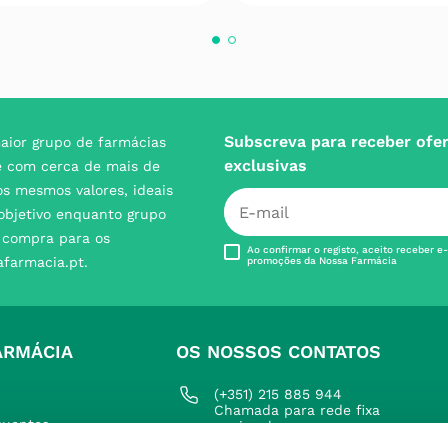
Subscreva para receber ofe
aior grupo de farmácias
exclusivas
e com cerca de mais de
s mesmos valores, ideais
 objetivo enquanto grupo
e compra para os
Ao confirmar o registo, aceito receber e
afarmacia.pt.
promoções da Nossa Farmácia
ARMÁCIA
OS NOSSOS CONTATOS
(+351) 215 885 944 
Chamada para rede fixa 
quentes
nacional