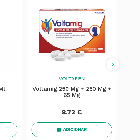
VOLTAREN
Ml
Voltamig 250 Mg + 250 Mg +
Pa
65 Mg
8
,
72
€
ADICIONAR