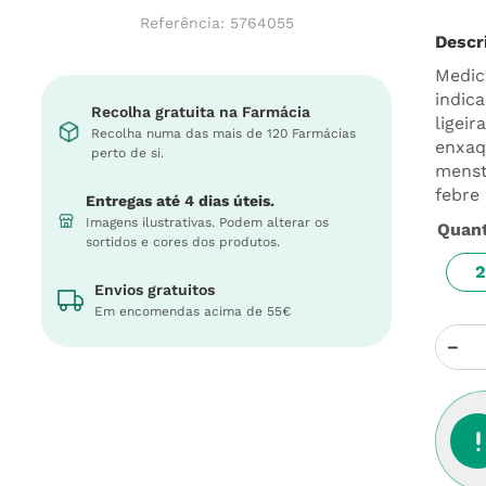
Referência
:
5764055
Descr
Medic
indic
Recolha gratuita na Farmácia
ligei
Recolha numa das mais de 120 Farmácias
enxaq
perto de si.
menst
febre 
Entregas até 4 dias úteis.
Imagens ilustrativas. Podem alterar os
Quan
sortidos e cores dos produtos.
2
Envios gratuitos
Em encomendas acima de 55€
－