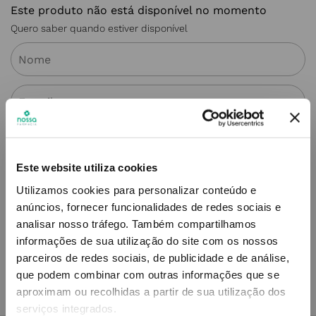
Este produto não está disponível no momento
Quero saber quando estiver disponível
ENVIAR
Este website utiliza cookies
Utilizamos cookies para personalizar conteúdo e
Simule o prazo e custo de entrega
anúncios, fornecer funcionalidades de redes sociais e
analisar nosso tráfego.
Também compartilhamos
informações de sua utilização do site com os nossos
parceiros de redes sociais, de publicidade e de análise,
Não sei o meu código postal
que podem combinar com outras informações que se
aproximam ou recolhidas a partir de sua utilização dos
serviços integrados.