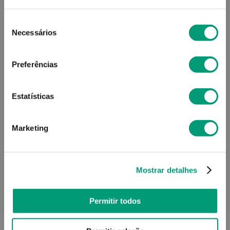
Seleção
Necessários
de
Descrição do Produto
consentimento
Preferências
Modo de utilização
Estatísticas
Marketing
Informações técnicas
Mostrar detalhes
PODERÁ TAMBÉM GOSTAR
Permitir todos