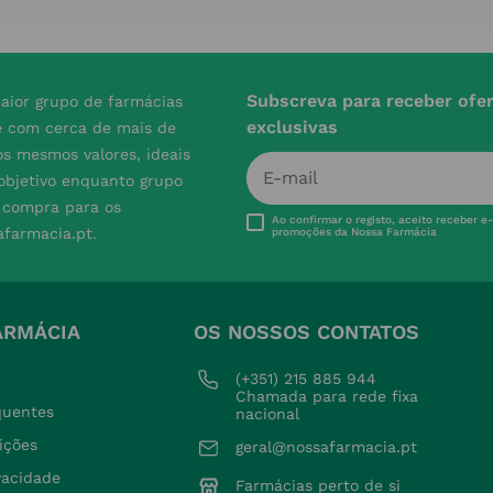
Subscreva para receber ofe
aior grupo de farmácias
exclusivas
e com cerca de mais de
s mesmos valores, ideais
 objetivo enquanto grupo
e compra para os
Ao confirmar o registo, aceito receber e
afarmacia.pt.
promoções da Nossa Farmácia
ARMÁCIA
OS NOSSOS CONTATOS
(+351) 215 885 944 
Chamada para rede fixa 
quentes
nacional
ições
geral@nossafarmacia.pt
ivacidade
Farmácias perto de si