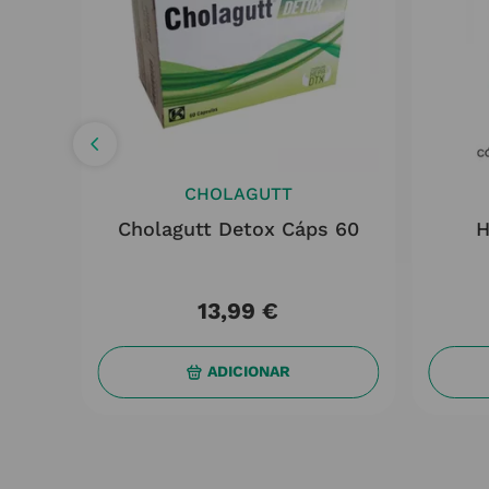
CHOLAGUTT
ricão
Cholagutt Detox Cáps 60
H
13
,
99
€
ADICIONAR