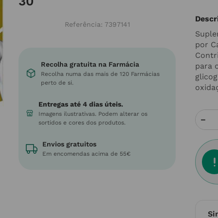
30
Descr
Referência
:
7397141
Suple
por C
Contr
Recolha gratuita na Farmácia
para 
Recolha numa das mais de 120 Farmácias
glico
perto de si.
oxidaç
Entregas até 4 dias úteis.
Imagens ilustrativas. Podem alterar os
－
sortidos e cores dos produtos.
Envios gratuitos
Em encomendas acima de 55€
Si