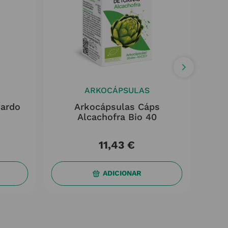
ARKOCÁPSULAS
Cardo
Arkocápsulas Cáps
Adva
Alcachofra Bio 40
11
,
43
€
ADICIONAR