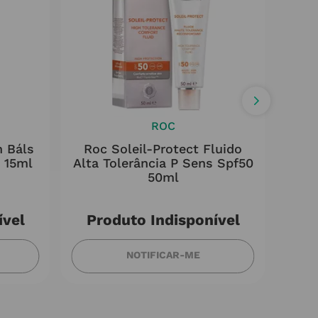
ROC
 Báls
Roc Soleil-Protect Fluido
An
+ 15ml
Alta Tolerância P Sens Spf50
To
50ml
ível
Produto Indisponível
NOTIFICAR-ME