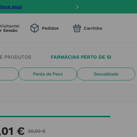
lique aqui
Visitante!
Pedidos
DE PRODUTOS
FARMÁCIAS PERTO DE SI
Perda de Peso
Sexualidade
,
01
€
20
,
02
€