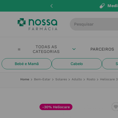
Medi
Procure por produto, m
PARCEIROS
Bebé e Mamã
Cabelo
S
Bem-Estar
Solares
Adulto
Rosto
Heliocare 3
-30% Heliocare