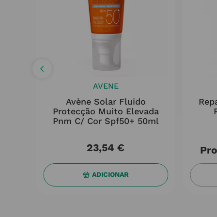
AVENE
reme
Avène Solar Fluido
Rep
+ C/
Protecção Muito Elevada
Pnm C/ Cor Spf50+ 50ml
23
,
54
€
Pro
ADICIONAR