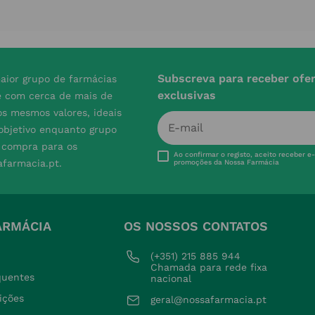
Subscreva para receber ofe
aior grupo de farmácias
exclusivas
e com cerca de mais de
s mesmos valores, ideais
 objetivo enquanto grupo
e compra para os
Ao confirmar o registo, aceito receber e
afarmacia.pt.
promoções da Nossa Farmácia
ARMÁCIA
OS NOSSOS CONTATOS
(+351) 215 885 944 
Chamada para rede fixa 
quentes
nacional
ições
geral@nossafarmacia.pt