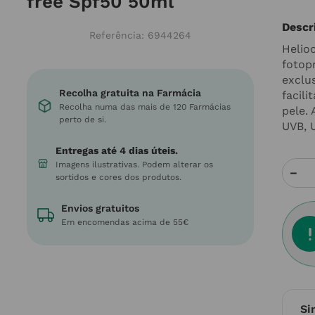
free Spf50 50ml
Descr
Referência
:
6944264
Helio
fotop
exclu
Recolha gratuita na Farmácia
facili
Recolha numa das mais de 120 Farmácias
pele.
perto de si.
UVB, U
Entregas até 4 dias úteis.
Imagens ilustrativas. Podem alterar os
－
sortidos e cores dos produtos.
Envios gratuitos
Em encomendas acima de 55€
Si