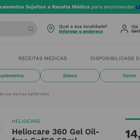
camentos Sujeitos a Receita Médica
para encomendar
c
arca ou categoria
Qual a sua localidade?
Olá 
Informar o endereço
RECEITAS MÉDICAS
DISPONIBILIDADE 
uplementos
Beleza
Dermo
60 Gel Oil-free Spf50 50ml
HELIOCARE
Heliocare 360 Gel Oil-
14