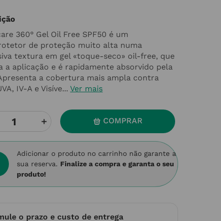
ição
care 360° Gel Oil Free SPF50 é um
rotetor de proteção muito alta numa
siva textura em gel «toque-seco» oil-free, que
ta a aplicação e é rapidamente absorvido pela
 Apresenta a cobertura mais ampla contra
VA, IV-A e Visíve...
Ver mais
＋
COMPRAR
Adicionar o produto no carrinho não garante a
sua reserva.
Finalize a compra e garanta o seu
produto!
mule o prazo e custo de entrega