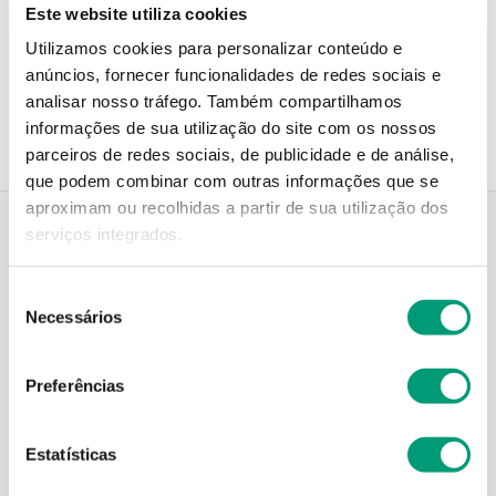
Este website utiliza cookies
Utilizamos cookies para personalizar conteúdo e
Recolha em loja
anúncios, fornecer funcionalidades de redes sociais e
Compre no site e recolha numa das mais de 120 Farmácias
perto de si.
analisar nosso tráfego.
Também compartilhamos
informações de sua utilização do site com os nossos
parceiros de redes sociais, de publicidade e de análise,
que podem combinar com outras informações que se
aproximam ou recolhidas a partir de sua utilização dos
serviços integrados.
Descrição do Produto
Seleção
Necessários
de
consentimento
Modo de utilização
Preferências
Estatísticas
Contra-indicações