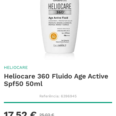
HELIOCARE
Heliocare 360 Fluido Age Active
Spf50 50ml
Referência
:
6396945
17
,
52
€
25
,
03
€