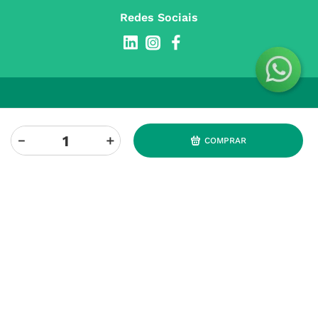
Redes Sociais
INSTITUCIONAL
－
＋
COMPRAR
Conta
A NOSSA FARMÁCIA
Pedidos
Grupo
OS NOSSOS CONTATOS
Produtos Favoritos
Perguntas Frequentes
(+351) 215 885 944 Chamada 
para rede fixa nacional
Termos e Condições
MÉTODOS DE PAGAMENTO
geral@nossafarmacia.pt
Política de Privacidade
Farmácias perto de si
Política de Cookies
Política de Devoluções