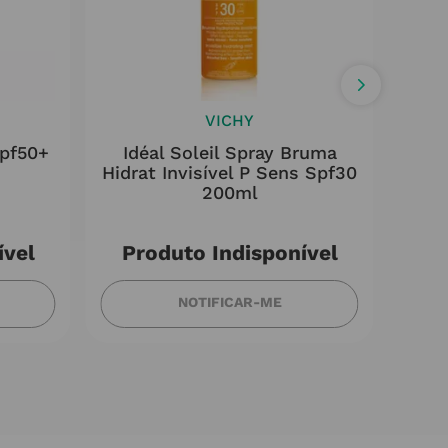
VICHY
Spf50+
Idéal Soleil Spray Bruma
Phot
Hidrat Invisível P Sens Spf30
200ml
ível
Produto Indisponível
NOTIFICAR-ME