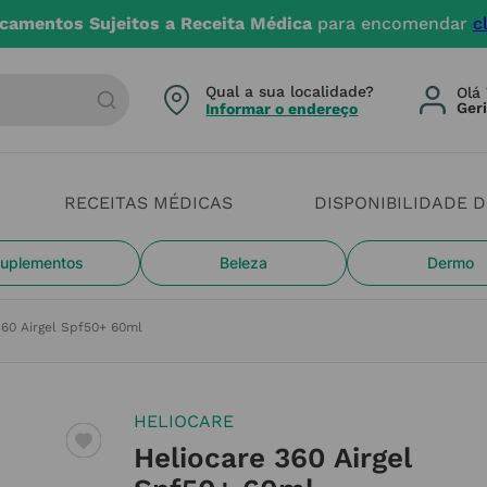
 dias úteis. Devido aos cheias estamos com constrangim
arca ou categoria
Qual a sua localidade?
Olá 
Informar o endereço
RECEITAS MÉDICAS
DISPONIBILIDADE 
uplementos
Beleza
Dermo
360 Airgel Spf50+ 60ml
HELIOCARE
Heliocare 360 Airgel