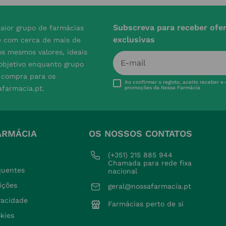
Subscreva para receber ofe
aior grupo de farmácias
exclusivas
e com cerca de mais de
s mesmos valores, ideais
 objetivo enquanto grupo
e compra para os
Ao confirmar o registo, aceito receber e
afarmacia.pt.
promoções da Nossa Farmácia
ARMÁCIA
OS NOSSOS CONTATOS
(+351) 215 885 944 
Chamada para rede fixa 
quentes
nacional
ições
geral@nossafarmacia.pt
ivacidade
Farmácias perto de si
okies