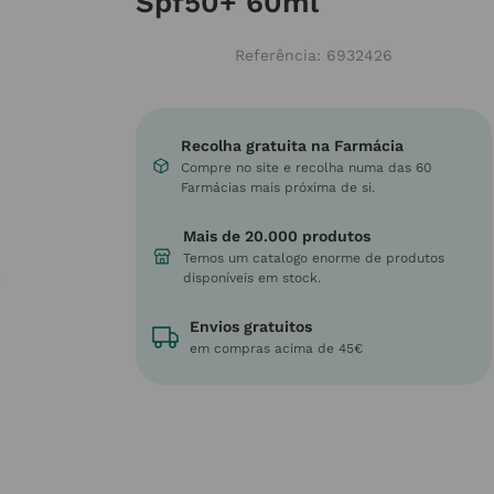
Spf50+ 60ml
Referência
:
6932426
Recolha gratuita na Farmácia
Compre no site e recolha numa das 60
Farmácias mais próxima de si.
Mais de 20.000 produtos
Temos um catalogo enorme de produtos
disponíveis em stock.
Envios gratuitos
em compras acima de 45€