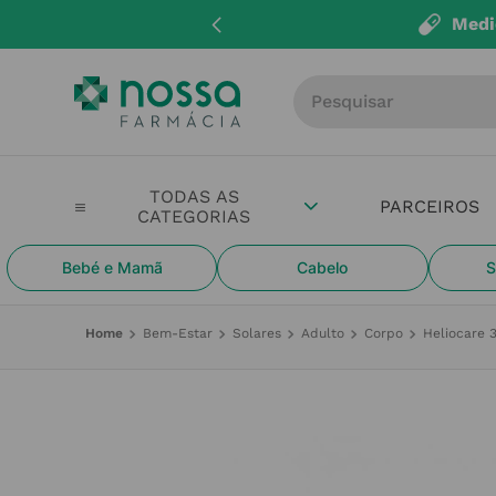
Entregas até 4
Procure por produto, m
PARCEIROS
Bebé e Mamã
Cabelo
S
Bem-Estar
Solares
Adulto
Corpo
Heliocare 