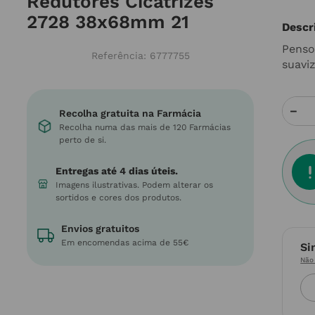
Redutores Cicatrizes
2728 38x68mm 21
Descr
Penso
Referência
:
6777755
suavi
－
Recolha gratuita na Farmácia
Recolha numa das mais de 120 Farmácias
perto de si.
Entregas até 4 dias úteis.
Imagens ilustrativas. Podem alterar os
sortidos e cores dos produtos.
Envios gratuitos
Em encomendas acima de 55€
Si
Não 