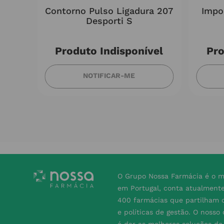
lic
Contorno Pulso Ligadura 207
Impo
mx5m
Desporti S
Produto Indisponível
Pro
NOTIFICAR-ME
O Grupo Nossa Farmácia é o m
em Portugal, conta atualment
400 farmácias que partilham o
e políticas de gestão. O nosso
é dar as melhores soluções d