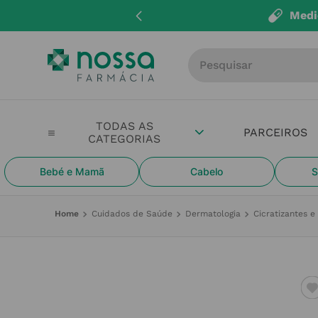
ue aqui
Entr
Procure por produto, m
PARCEIROS
Bebé e Mamã
Cabelo
S
Cuidados de Saúde
Dermatologia
Cicratizantes 