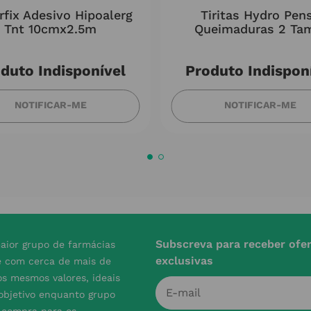
rfix Adesivo Hipoalerg
Tiritas Hydro Pen
Tnt 10cmx2.5m
Queimaduras 2 Ta
duto Indisponível
Produto Indispon
NOTIFICAR-ME
NOTIFICAR-ME
Subscreva para receber ofe
aior grupo de farmácias
exclusivas
e com cerca de mais de
s mesmos valores, ideais
 objetivo enquanto grupo
e compra para os