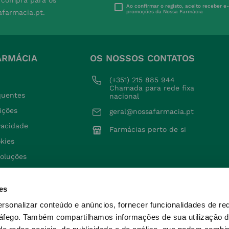
Ao confirmar o registo, aceito receber e
afarmacia.pt.
promoções da Nossa Farmácia
ARMÁCIA
OS NOSSOS CONTATOS
(+351) 215 885 944 
Chamada para rede fixa 
quentes
nacional
ições
geral@nossafarmacia.pt
ivacidade
Farmácias perto de si
okies
voluções
es
ersonalizar conteúdo e anúncios, fornecer funcionalidades de re
ráfego.
Também compartilhamos informações de sua utilização d