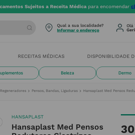
egas até 4 dias úteis. Devido aos cheias estamos com c
arca ou categoria
Qual a sua localidade?
Olá 
Informar o endereço
RECEITAS MÉDICAS
DISPONIBILIDADE 
uplementos
Beleza
Dermo
e Regeneradores
Pensos, Bandas, Ligaduras
Hansaplast Med Pensos Redu
HANSAPLAST
Hansaplast Med Pensos
30