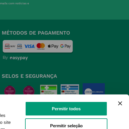
-mails com notícias e
MÉTODOS DE PAGAMENTO
SELOS E SEGURANÇA
Permitir todos
des
o site
Permitir seleção