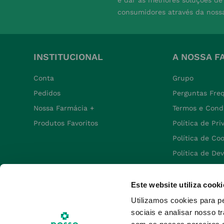
consumidores através da noss
INSTITUCIONAL
A NOSSA F
Conta
Grupo
Pedidos
Perguntas Fre
Nossa Farmácia +
Termos e Cond
Produtos Favoritos
Política de Pr
Política de Co
Política de De
Este website utiliza cooki
Utilizamos cookies para p
sociais e analisar nosso t