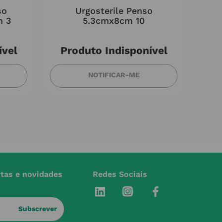
so
Urgosterile Penso
Cre
m 3
5.3cmx8cm 10
ível
Produto Indisponível
NOTIFICAR-ME
rtas e novidades
Redes Sociais
Subscrever