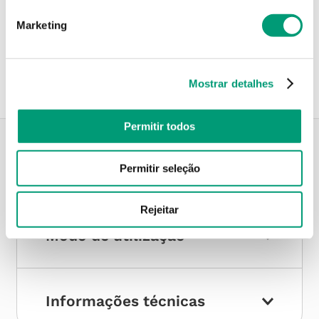
Marketing
Recolha em loja
Compre no site e recolha numa das mais de 120 Farmácias
perto de si.
Mostrar detalhes
Permitir todos
Descrição do Produto
Permitir seleção
Rejeitar
Modo de utilização
Informações técnicas