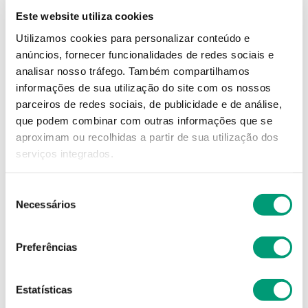
Este website utiliza cookies
9
,
59
€
Utilizamos cookies para personalizar conteúdo e
anúncios, fornecer funcionalidades de redes sociais e
analisar nosso tráfego.
Também compartilhamos
Descrição
informações de sua utilização do site com os nossos
parceiros de redes sociais, de publicidade e de análise,
Adicionar o produto no carrinho não garante a
que podem combinar com outras informações que se
sua reserva.
Finalize a compra e garanta o seu
aproximam ou recolhidas a partir de sua utilização dos
produto!
serviços integrados.
Seleção
Simule o prazo e custo de entrega
Necessários
de
consentimento
Preferências
Não sei o meu código postal
Estatísticas