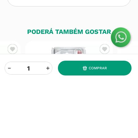
PODERÁ TAMBÉM GOSTAR
－
＋
COMPRAR
ORAL B