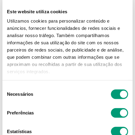
Referência
:
6720623
Este website utiliza cookies
Utilizamos cookies para personalizar conteúdo e
9
,
59
€
anúncios, fornecer funcionalidades de redes sociais e
analisar nosso tráfego.
Também compartilhamos
informações de sua utilização do site com os nossos
Descrição
parceiros de redes sociais, de publicidade e de análise,
que podem combinar com outras informações que se
Adicionar o produto no carrinho não garante a
aproximam ou recolhidas a partir de sua utilização dos
sua reserva.
Finalize a compra e garanta o seu
serviços integrados.
produto!
Seleção
Simule o prazo e custo de entrega
Necessários
de
consentimento
Preferências
Não sei o meu código postal
Estatísticas