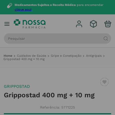
Medicamentos Sujeitos a Receita Médica
para encomendar
clique aqui
Procure por produto, marca ou categoria
Cuidados de Saúde
Gripe e Constipação
Antigripais
Grippostad 400 mg + 10 mg
GRIPPOSTAD
Grippostad 400 mg + 10 mg
Referência
:
5771225