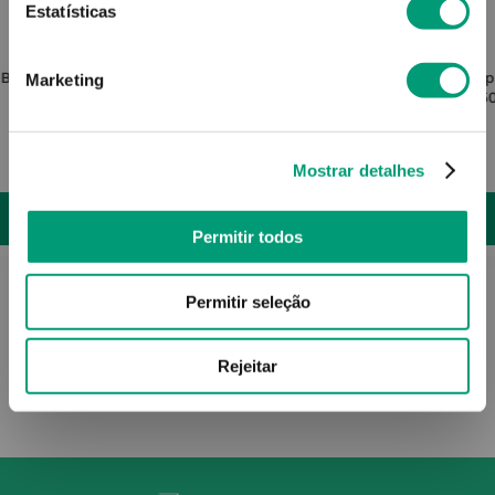
Estatísticas
ARKOCÁPSULAS
 Bio 80
Arkocápsulas Cáps Propólis Bio 40
Antigri
Marketing
5
14
,
43
€
Mostrar detalhes
ADICIONAR
Permitir todos
Permitir seleção
Rejeitar