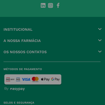
INSTITUCIONAL
Conta
A NOSSA FARMÁCIA
Pedidos
Grupo
OS NOSSOS CONTATOS
Produtos Favoritos
Perguntas Frequentes
(+351) 215 885 944 Chamada 
para rede fixa nacional
Termos e Condições
MÉTODOS DE PAGAMENTO
geral@nossafarmacia.pt
Política de Privacidade
Farmácias perto de si
Política de Cookies
Política de Devoluções
SELOS E SEGURANÇA