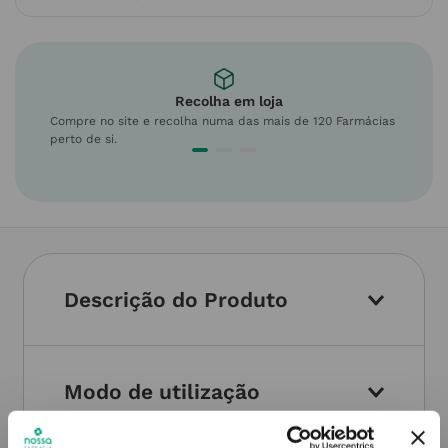
Recolha em loja
Compre no site e recolha numa das mais de 120 Farmácias
perto de si.
Descrição do Produto
Modo de utilização