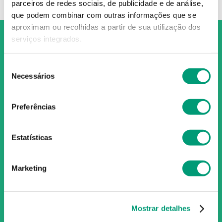
parceiros de redes sociais, de publicidade e de análise,
que podem combinar com outras informações que se
aproximam ou recolhidas a partir de sua utilização dos
serviços integrados.
Seleção
Necessários
de
O Grupo Nossa Farmácia é o maior grupo de farmácias em
consentimento
Portugal, conta atualmente com cerca de mais de 350
farmácias que partilham os mesmos valores, ideais e
Preferências
políticas de gestão. O nosso objetivo enquanto grupo é dar
as melhores soluções de compra para os consumidores
Estatísticas
através da nossafarmacia.pt.
Marketing
Subscreva para receber ofertas e novidades
exclusivas
Mostrar detalhes
Subscrever