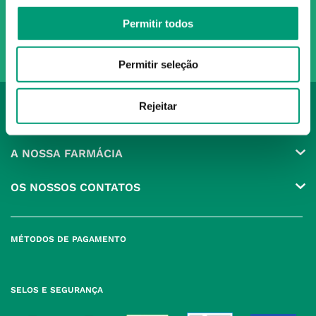
Ao confirmar o registo, aceito receber e-mails com notícias e promoções da
Nossa Farmácia
Permitir todos
Redes Sociais
Permitir seleção
Rejeitar
INSTITUCIONAL
Conta
A NOSSA FARMÁCIA
Pedidos
Grupo
OS NOSSOS CONTATOS
Produtos Favoritos
Perguntas Frequentes
(+351) 215 885 944 Chamada 
para rede fixa nacional
Termos e Condições
MÉTODOS DE PAGAMENTO
geral@nossafarmacia.pt
Política de Privacidade
Farmácias perto de si
Política de Cookies
SELOS E SEGURANÇA
Política de Devoluções