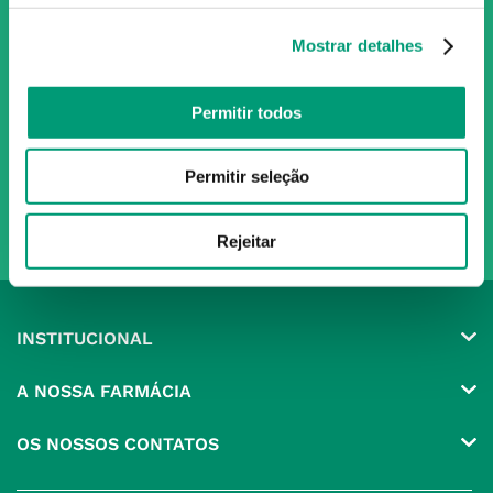
Subscreva para receber ofertas e novidades
exclusivas
Mostrar detalhes
Subscrever
Permitir todos
Ao confirmar o registo, aceito receber e-mails com notícias e promoções da
Nossa Farmácia
Permitir seleção
Redes Sociais
Rejeitar
INSTITUCIONAL
Conta
A NOSSA FARMÁCIA
Pedidos
Grupo
OS NOSSOS CONTATOS
Produtos Favoritos
Perguntas Frequentes
(+351) 215 885 944 Chamada 