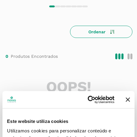
0
OOPS!
Nenhum produto foi encontrado
O que eu faço?
Este website utiliza cookies
Verifique os termos digitados.
Utilizamos cookies para personalizar conteúdo e
Tente utilizar uma única palavra.