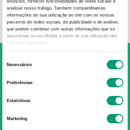
Utilize termos genéricos na
anúncios, fornecer funcionalidades de redes sociais e
busca.
analisar nosso tráfego.
Também compartilhamos
Procure utilizar sinônimos ao
informações de sua utilização do site com os nossos
termo desejado.
parceiros de redes sociais, de publicidade e de análise,
que podem combinar com outras informações que se
aproximam ou recolhidas a partir de sua utilização dos
serviços integrados.
Seleção
Necessários
de
consentimento
O Grupo Nossa Farmácia é o maior grupo de farmácias em
Preferências
Portugal, conta atualmente com cerca de mais de 350
farmácias que partilham os mesmos valores, ideais e
políticas de gestão. O nosso objetivo enquanto grupo é dar
Estatísticas
as melhores soluções de compra para os consumidores
através da nossafarmacia.pt.
Marketing