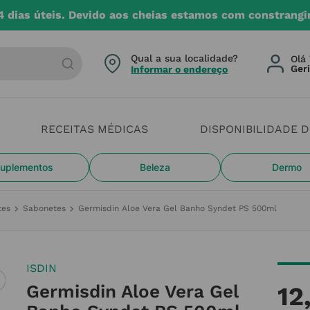
4 dias úteis. Devido aos cheias estamos com constrangi
arca ou categoria
Qual a sua localidade?
Olá 
Informar o endereço
RECEITAS MÉDICAS
DISPONIBILIDADE 
uplementos
Beleza
Dermo
tes
Sabonetes
Germisdin Aloe Vera Gel Banho Syndet PS 500ml
ISDIN
Germisdin Aloe Vera Gel
12