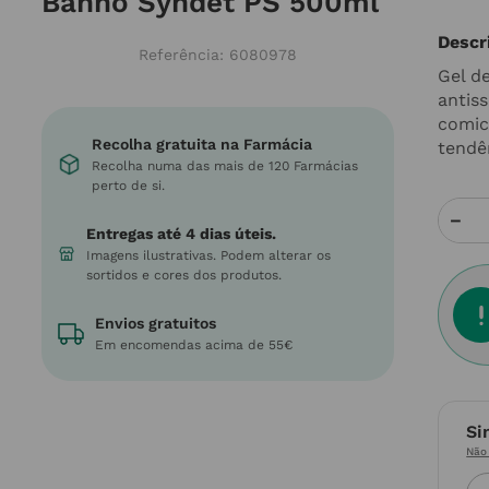
Banho Syndet PS 500ml
Descr
Referência
:
6080978
Gel d
antiss
comic
Recolha gratuita na Farmácia
tendê
Recolha numa das mais de 120 Farmácias
perto de si.
－
Entregas até 4 dias úteis.
Imagens ilustrativas. Podem alterar os
sortidos e cores dos produtos.
Envios gratuitos
Em encomendas acima de 55€
Si
Não 