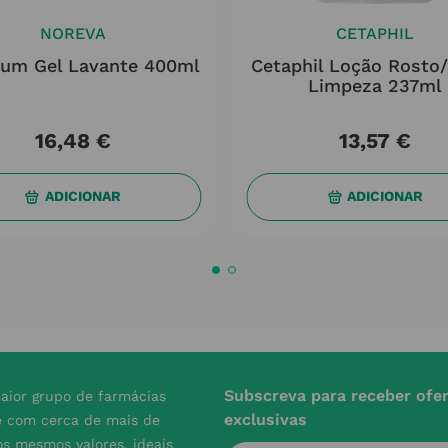
NOREVA
CETAPHIL
eum Gel Lavante 400ml
Cetaphil Loção Rosto
Limpeza 237ml
16
,
48
€
13
,
57
€
ADICIONAR
ADICIONAR
Subscreva para receber ofe
aior grupo de farmácias
exclusivas
e com cerca de mais de
s mesmos valores, ideais