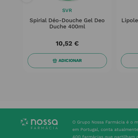
SVR
siol
Spirial Déo-Douche Gel Deo
Lipol
Duche 400ml
10
,
52
€
ADICIONAR
O Grupo Nossa Farmácia é o m
em Portugal, conta atualment
400 farmácias que partilham o