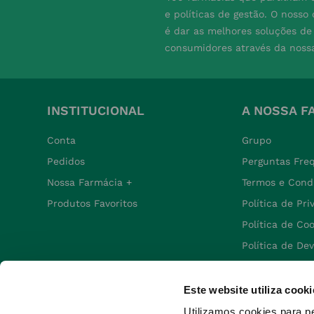
e políticas de gestão. O nosso
é dar as melhores soluções d
consumidores através da noss
INSTITUCIONAL
A NOSSA F
Conta
Grupo
Pedidos
Perguntas Fre
Nossa Farmácia +
Termos e Cond
Produtos Favoritos
Política de Pr
Política de Co
Política de De
Este website utiliza cooki
Utilizamos cookies para p