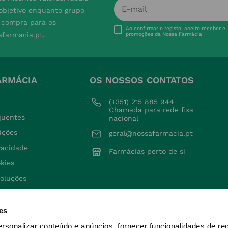
 objetivo enquanto grupo
e compra para os
Ao confirmar o registo, aceito receber e
afarmacia.pt.
promoções da Nossa Farmácia
ARMÁCIA
OS NOSSOS CONTATOS
(+351) 215 885 944 
Chamada para rede fixa 
quentes
nacional
ições
geral@nossafarmacia.pt
ivacidade
Farmácias perto de si
okies
voluções
es
ersonalizar conteúdo e anúncios, fornecer funcionalidades de re