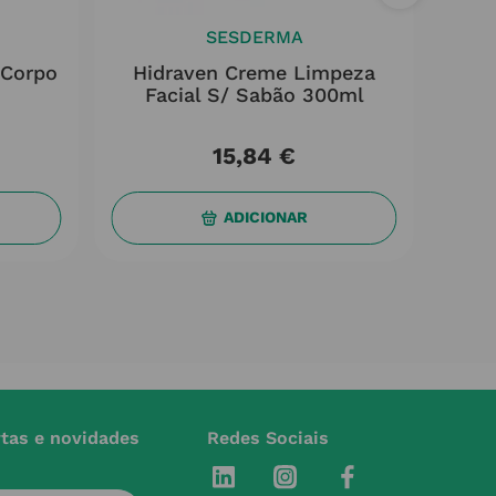
SESDERMA
/corpo
Hidraven Creme Limpeza
Lipi
Facial S/ Sabão 300ml
Cor
15
,
84
€
ADICIONAR
rtas e novidades
Redes Sociais