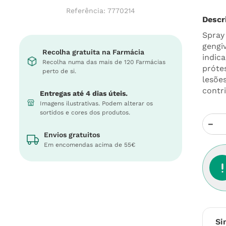
Referência
:
7770214
Descr
Spray
gengi
Recolha gratuita na Farmácia
indic
Recolha numa das mais de 120 Farmácias
próte
perto de si.
lesõe
contri
Entregas até 4 dias úteis.
Imagens ilustrativas. Podem alterar os
sortidos e cores dos produtos.
－
Envios gratuitos
Em encomendas acima de 55€
Si