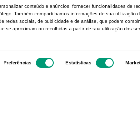
ersonalizar conteúdo e anúncios, fornecer funcionalidades de re
ráfego.
Também compartilhamos informações de sua utilização d
e redes sociais, de publicidade e de análise, que podem combi
KIN
KIN
e se aproximam ou recolhidas a partir de sua utilização dos se
nsi Kin Spray 40ml
Kin Hidrat Gel Bucal C
30
11
,
78
€
18
,
05
€
Preferências
Estatísticas
Marke
ADICIONAR
ADICIONAR
Subscreva para receber ofe
aior grupo de farmácias
exclusivas
e com cerca de mais de