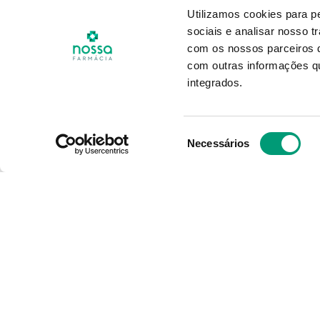
Utilizamos cookies para p
sociais e analisar nosso t
com os nossos parceiros d
PIERRE FABRE
com outras informações qu
rat
Elgydium Clinic Sensileave
Se
integrados.
Gel Dent 30ml
7
,
96
€
Seleção
Necessários
de
consentimento
ADICIONAR
O Grupo Nossa Farmácia é o m
em Portugal, conta atualment