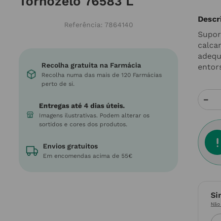
Tornozelo 76583 L
Descr
Referência
:
7864140
Supor
calca
adequ
Recolha gratuita na Farmácia
entors
Recolha numa das mais de 120 Farmácias
perto de si.
－
Entregas até 4 dias úteis.
Imagens ilustrativas. Podem alterar os
sortidos e cores dos produtos.
Envios gratuitos
Em encomendas acima de 55€
Si
Não 