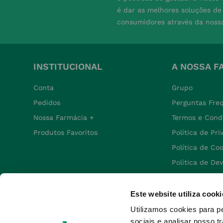
é dar as melhores soluções d
consumidores através da noss
INSTITUCIONAL
A NOSSA F
Conta
Grupo
Pedidos
Perguntas Fre
Nossa Farmácia +
Termos e Cond
Produtos Favoritos
Política de Pr
Política de Co
Política de De
Este website utiliza cooki
Utilizamos cookies para p
sociais e analisar nosso t