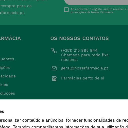
e compra para os
Ao confirmar o registo, aceito receber e
afarmacia.pt.
promoções da Nossa Farmácia
ARMÁCIA
OS NOSSOS CONTATOS
(+351) 215 885 944 
Chamada para rede fixa 
quentes
nacional
ições
geral@nossafarmacia.pt
ivacidade
Farmácias perto de si
okies
voluções
es
ersonalizar conteúdo e anúncios, fornecer funcionalidades de re
ráfego.
Também compartilhamos informações de sua utilização d