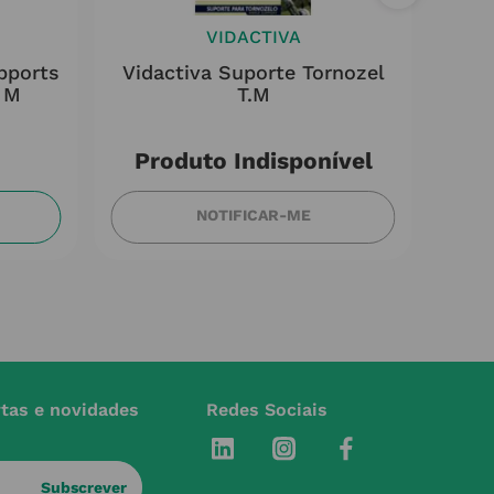
VIDACTIVA
pports
Vidactiva Suporte Tornozel
Vid
 M
T.m
Produto Indisponível
NOTIFICAR-ME
rtas e novidades
Redes Sociais
Subscrever