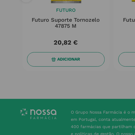
FUTURO
ura
Futuro Suporte Tornozelo
Futu
e
47875 M
20
,
82
€
ADICIONAR
O Grupo Nossa Farmácia é o m
em Portugal, conta atualment
400 farmácias que partilham o
e políticas de gestão. O nosso