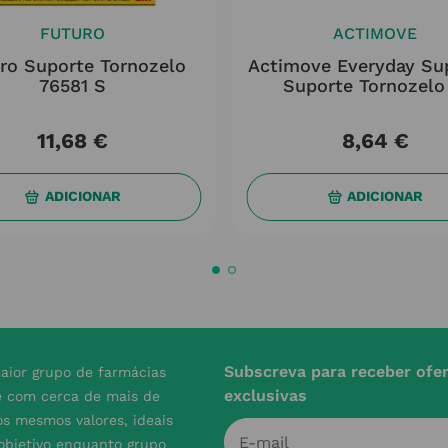
FUTURO
ACTIMOVE
ro Suporte Tornozelo
Actimove Everyday Su
76581 S
Suporte Tornozelo
11
,
68
€
8
,
64
€
ADICIONAR
ADICIONAR
Subscreva para receber ofe
aior grupo de farmácias
exclusivas
e com cerca de mais de
s mesmos valores, ideais
 objetivo enquanto grupo