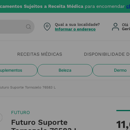
camentos Sujeitos a Receita Médica
para encomendar
c
arca ou categoria
Qual a sua localidade?
Olá 
Informar o endereço
RECEITAS MÉDICAS
DISPONIBILIDADE 
uplementos
Beleza
Dermo
uturo Suporte Tornozelo 76583 L
FUTURO
Futuro Suporte
11
,