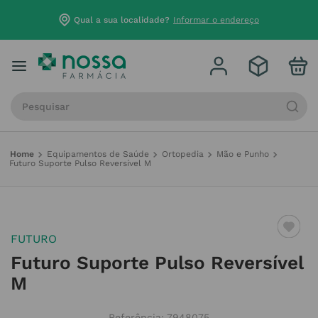
Qual a sua localidade?
Informar o endereço
Procure por produto, marca ou categoria
Equipamentos de Saúde
Ortopedia
Mão e Punho
Futuro Suporte Pulso Reversível M
FUTURO
Futuro Suporte Pulso Reversível
M
Referência
:
7948075