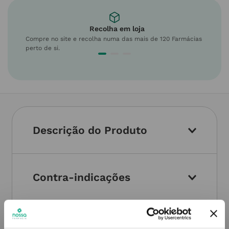
Recolha em loja
Compre no site e recolha numa das mais de 120 Farmácias
perto de si.
Descrição do Produto
Contra-indicações
Informações técnicas