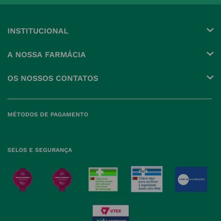
INSTITUCIONAL
Conta
A NOSSA FARMÁCIA
Pedidos
Grupo
OS NOSSOS CONTATOS
Produtos Favoritos
Perguntas Frequentes
(+351) 215 885 944 Chamada 
para rede fixa nacional
Termos e Condições
MÉTODOS DE PAGAMENTO
geral@nossafarmacia.pt
Política de Privacidade
Farmácias perto de si
Política de Cookies
SELOS E SEGURANÇA
Política de Devoluções