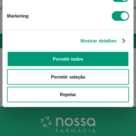
L/xl
Futuro Suporte Pulso Reversível L
Futuro
Marketing
34
,
54
€
Mostrar detalhes
ADICIONAR
Permitir todos
Permitir seleção
Rejeitar