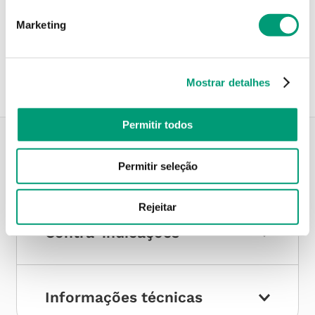
Marketing
Recolha em loja
Compre no site e recolha numa das mais de 120 Farmácias
perto de si.
Mostrar detalhes
Permitir todos
Descrição do Produto
Permitir seleção
Rejeitar
Contra-indicações
Informações técnicas