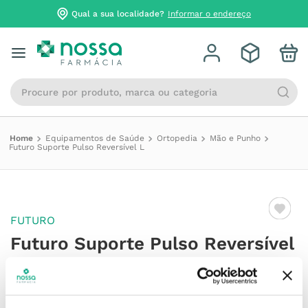
Qual a sua localidade?
Informar o endereço
Procure por produto, marca ou categoria
Equipamentos de Saúde
Ortopedia
Mão e Punho
Futuro Suporte Pulso Reversível L
FUTURO
Futuro Suporte Pulso Reversível
L
Referência
:
7948083