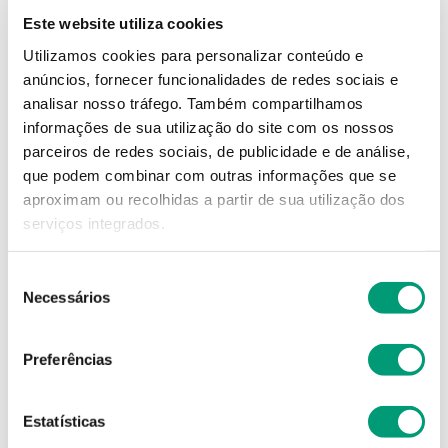
Este website utiliza cookies
34
,
54
€
Utilizamos cookies para personalizar conteúdo e
anúncios, fornecer funcionalidades de redes sociais e
analisar nosso tráfego.
Também compartilhamos
Descrição
informações de sua utilização do site com os nossos
parceiros de redes sociais, de publicidade e de análise,
Adicionar o produto no carrinho não garante a
que podem combinar com outras informações que se
sua reserva.
Finalize a compra e garanta o seu
aproximam ou recolhidas a partir de sua utilização dos
produto!
serviços integrados.
Seleção
Simule o prazo e custo de entrega
Necessários
de
consentimento
Preferências
Não sei o meu código postal
Estatísticas